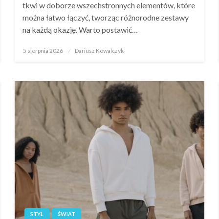
tkwi w doborze wszechstronnych elementów, które
można łatwo łączyć, tworząc różnorodne zestawy
na każdą okazję. Warto postawić…
Opublikowane
5 sierpnia 2026
Dariusz Kowalczyk
w
STYL
ŚWIAT