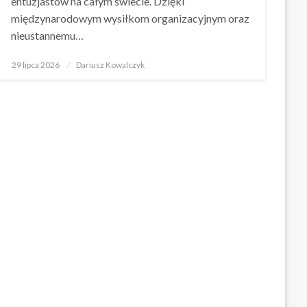
entuzjastów na całym świecie. Dzięki
międzynarodowym wysiłkom organizacyjnym oraz
nieustannemu…
Opublikowane
29 lipca 2026
Dariusz Kowalczyk
w