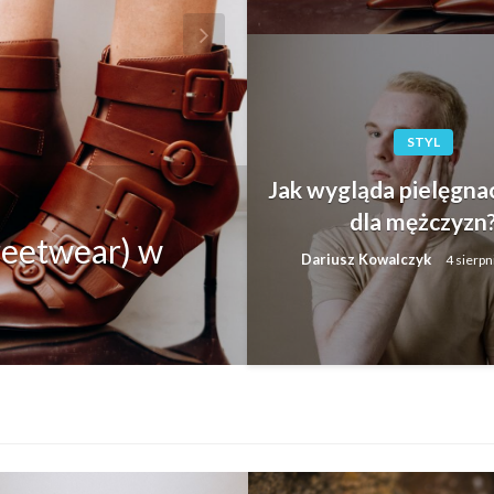
STYL
Jak wygląda pielęgnac
STYL
dla mężczyzn
reetwear) w
Jak zbudować 
Dariusz Kowalczyk
4 sierpn
mężczyzny?
Dariusz Kowalczyk
5 sierpn