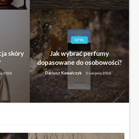
STYL
ja skóry
Jak wybrać perfumy
?
dopasowane do osobowości?
garderobę kapsułową dla
Dariusz Kowalczyk
ia 2026
3 sierpnia 2026
ia 2026