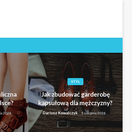
STYL
liczna
Jak zbudować garderobę
lsce?
kapsułową dla mężczyzny?
Dariusz Kowalczyk
ia 2026
5 sierpnia 2026