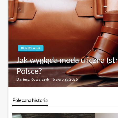
ROZRYWKA
Jak wygląda moda uliczna (st
Polsce?
Dariusz Kowalczyk
6 sierpnia 2026
Polecana historia