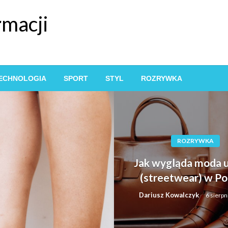
rmacji
ECHNOLOGIA
SPORT
STYL
ROZRYWKA
ROZRYWKA
Jak wygląda moda u
(streetwear) w Po
Dariusz Kowalczyk
6 sierpn