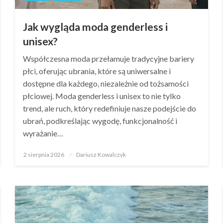
Jak wygląda moda genderless i
unisex?
Współczesna moda przełamuje tradycyjne bariery
płci, oferując ubrania, które są uniwersalne i
dostępne dla każdego, niezależnie od tożsamości
płciowej. Moda genderless i unisex to nie tylko
trend, ale ruch, który redefiniuje nasze podejście do
ubrań, podkreślając wygodę, funkcjonalność i
wyrażanie…
Opublikowane
2 sierpnia 2026
Dariusz Kowalczyk
w