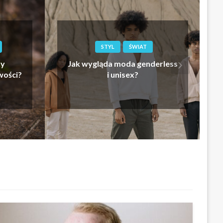
STYL
ŚWIAT
my
Jak wygląda moda genderless
ości?
i unisex?