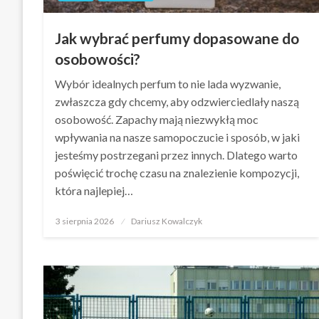
Jak wybrać perfumy dopasowane do
osobowości?
Wybór idealnych perfum to nie lada wyzwanie,
zwłaszcza gdy chcemy, aby odzwierciedlały naszą
osobowość. Zapachy mają niezwykłą moc
wpływania na nasze samopoczucie i sposób, w jaki
jesteśmy postrzegani przez innych. Dlatego warto
poświęcić trochę czasu na znalezienie kompozycji,
która najlepiej…
Opublikowane
3 sierpnia 2026
Dariusz Kowalczyk
w