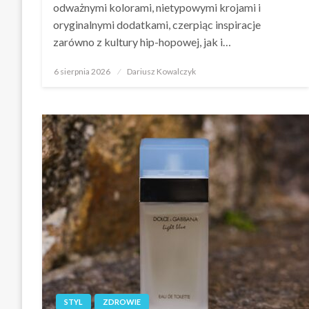
odważnymi kolorami, nietypowymi krojami i
oryginalnymi dodatkami, czerpiąc inspiracje
zarówno z kultury hip-hopowej, jak i…
Opublikowane
6 sierpnia 2026
Dariusz Kowalczyk
w
STYL
ZDROWIE