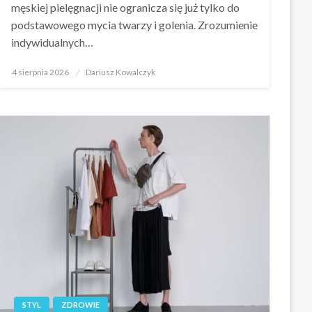
męskiej pielęgnacji nie ogranicza się już tylko do
podstawowego mycia twarzy i golenia. Zrozumienie
indywidualnych…
Opublikowane
4 sierpnia 2026
Dariusz Kowalczyk
w
STYL
ZDROWIE