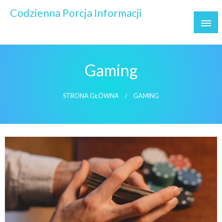
Skip
Codzienna Porcja Informacji
to
Wydarzenia ważne i ważniejsze
content
Gaming
STRONA GŁÓWNA
GAMING