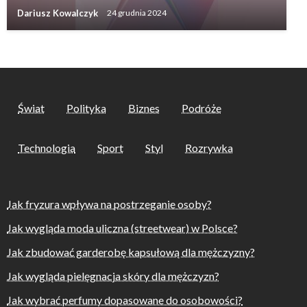
Dariusz Kowalczyk
24 grudnia 2024
Świat
Polityka
Biznes
Podróże
Technologia
Sport
Styl
Rozrywka
Jak fryzura wpływa na postrzeganie osoby?
Jak wygląda moda uliczna (streetwear) w Polsce?
Jak zbudować garderobę kapsułową dla mężczyzny?
Jak wygląda pielęgnacja skóry dla mężczyzn?
Jak wybrać perfumy dopasowane do osobowości?