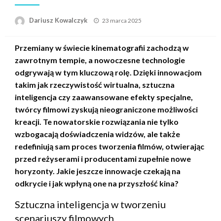
Opublikowane
Dariusz Kowalczyk
23 marca 2025
w
Przemiany w świecie kinematografii zachodzą w
zawrotnym tempie, a nowoczesne technologie
odgrywają w tym kluczową rolę. Dzięki innowacjom
takim jak rzeczywistość wirtualna, sztuczna
inteligencja czy zaawansowane efekty specjalne,
twórcy filmowi zyskują nieograniczone możliwości
kreacji. Te nowatorskie rozwiązania nie tylko
wzbogacają doświadczenia widzów, ale także
redefiniują sam proces tworzenia filmów, otwierając
przed reżyserami i producentami zupełnie nowe
horyzonty. Jakie jeszcze innowacje czekają na
odkrycie i jak wpłyną one na przyszłość kina?
Sztuczna inteligencja w tworzeniu
scenariuszy filmowych