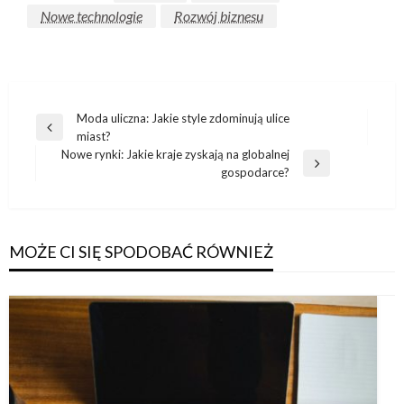
Nowe technologie
Rozwój biznesu
Nawigacja
Moda uliczna: Jakie style zdominują ulice
Poprzedni
miast?
wpisu
wpis
Nowe rynki: Jakie kraje zyskają na globalnej
Następny
gospodarce?
wpis
MOŻE CI SIĘ SPODOBAĆ RÓWNIEŻ