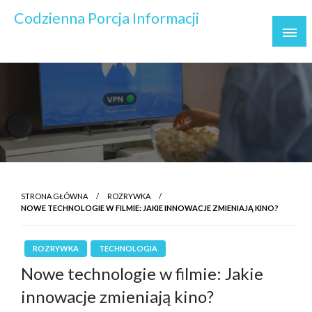
Skip
Codzienna Porcja Informacji
to
Wydarzenia ważne i ważniejsze
content
STRONA GŁÓWNA
ROZRYWKA
NOWE TECHNOLOGIE W FILMIE: JAKIE INNOWACJE ZMIENIAJĄ KINO?
ROZRYWKA
TECHNOLOGIA
Nowe technologie w filmie: Jakie
innowacje zmieniają kino?