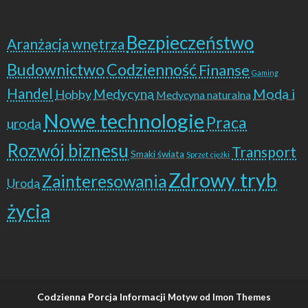
Bezpieczeństwo
Aranżacja wnętrza
Budownictwo
Codzienność
Finanse
Gaming
Handel
Moda i
Hobby
Medycyna
Medycyna naturalna
Nowe technologie
Praca
uroda
Rozwój biznesu
Transport
Smaki świata
Sprzęt ciężki
Zdrowy tryb
Zainteresowania
Uroda
życia
Codzienna Porcja Informacji
Motyw od Imon Themes