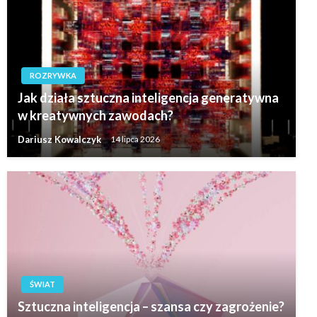
ROZRYWKA
Jak działa sztuczna inteligencja generatywna
w kreatywnych zawodach?
Dariusz Kowalczyk
14 lipca 2026
ŚWIAT
Sztuczna inteligencja – szansa czy zagrożenie?