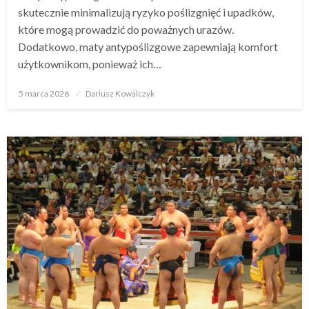
skutecznie minimalizują ryzyko poślizgnięć i upadków,
które mogą prowadzić do poważnych urazów.
Dodatkowo, maty antypoślizgowe zapewniają komfort
użytkownikom, ponieważ ich…
Opublikowane
5 marca 2026
Dariusz Kowalczyk
w