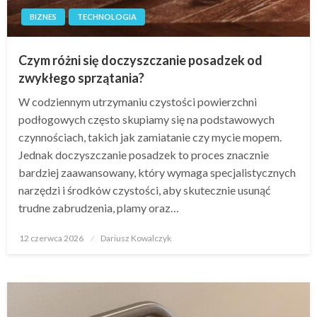
BIZNES
TECHNOLOGIA
Czym różni się doczyszczanie posadzek od
zwykłego sprzątania?
W codziennym utrzymaniu czystości powierzchni
podłogowych często skupiamy się na podstawowych
czynnościach, takich jak zamiatanie czy mycie mopem.
Jednak doczyszczanie posadzek to proces znacznie
bardziej zaawansowany, który wymaga specjalistycznych
narzędzi i środków czystości, aby skutecznie usunąć
trudne zabrudzenia, plamy oraz…
Opublikowane
12 czerwca 2026
Dariusz Kowalczyk
w