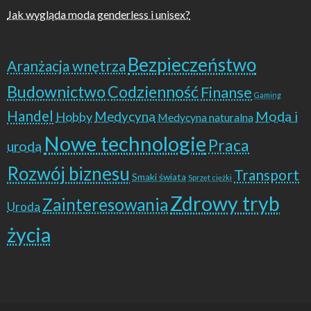
Jak wygląda moda genderless i unisex?
Bezpieczeństwo
Aranżacja wnętrza
Budownictwo
Codzienność
Finanse
Gaming
Handel
Moda i
Hobby
Medycyna
Medycyna naturalna
Nowe technologie
Praca
uroda
Rozwój biznesu
Transport
Smaki świata
Sprzęt ciężki
Zdrowy tryb
Zainteresowania
Uroda
życia