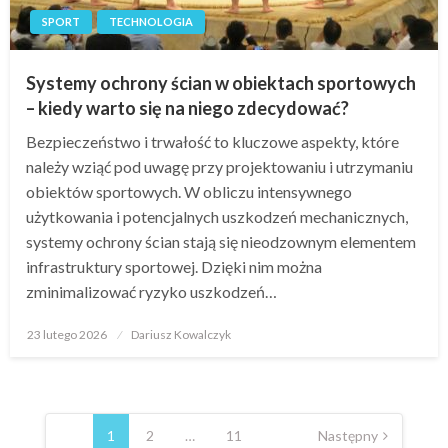
SPORT
TECHNOLOGIA
Systemy ochrony ścian w obiektach sportowych
– kiedy warto się na niego zdecydować?
Bezpieczeństwo i trwałość to kluczowe aspekty, które
należy wziąć pod uwagę przy projektowaniu i utrzymaniu
obiektów sportowych. W obliczu intensywnego
użytkowania i potencjalnych uszkodzeń mechanicznych,
systemy ochrony ścian stają się nieodzownym elementem
infrastruktury sportowej. Dzięki nim można
zminimalizować ryzyko uszkodzeń…
Opublikowane
23 lutego 2026
Dariusz Kowalczyk
w
Nawigacja
po
1
2
…
11
Następny