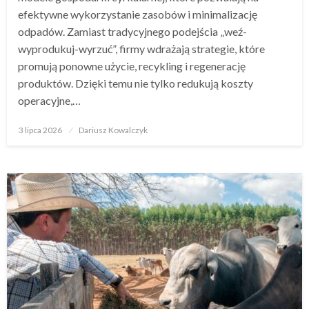
efektywne wykorzystanie zasobów i minimalizację
odpadów. Zamiast tradycyjnego podejścia „weź-
wyprodukuj-wyrzuć”, firmy wdrażają strategie, które
promują ponowne użycie, recykling i regenerację
produktów. Dzięki temu nie tylko redukują koszty
operacyjne,…
Opublikowane
3 lipca 2026
Dariusz Kowalczyk
w