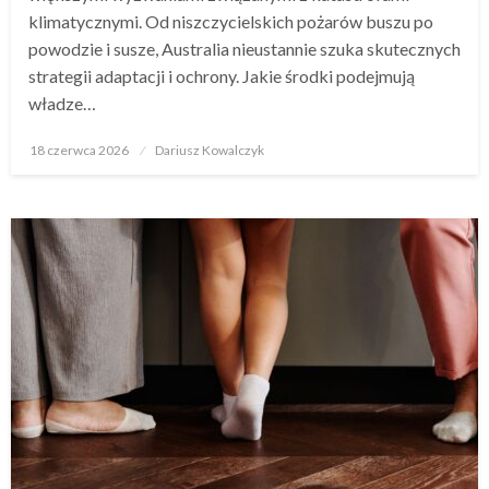
klimatycznymi. Od niszczycielskich pożarów buszu po
powodzie i susze, Australia nieustannie szuka skutecznych
strategii adaptacji i ochrony. Jakie środki podejmują
władze…
Opublikowane
18 czerwca 2026
Dariusz Kowalczyk
w