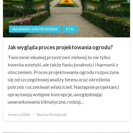
KULINARIA I GASTRONOMIA
STYL
Jak wygląda proces projektowania ogrodu?
Tworzenie idealnej przestrzeni zielonej to nie tylko
kwestia estetyki, ale także funkcjonalności i harmonii z
otoczeniem. Proces projektowania ogrodu rozpoczyna
się od szczegółowej analizy terenu oraz określenia
potrzeb i oczekiwań właścicieli. Następnie projektanci
opracowują wstępne koncepcje, uwzględniając
uwarunkowania klimatyczne, rodzaj…
Opublikowane
6 marca 2026
Dariusz Kowalczyk
w