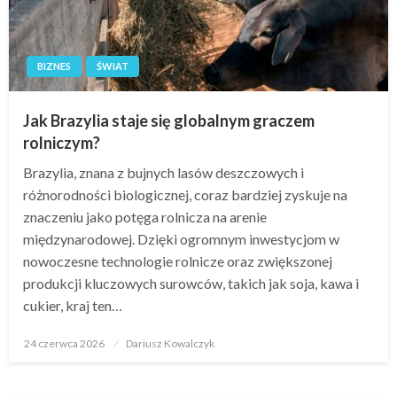
BIZNES
ŚWIAT
Jak Brazylia staje się globalnym graczem
rolniczym?
Brazylia, znana z bujnych lasów deszczowych i
różnorodności biologicznej, coraz bardziej zyskuje na
znaczeniu jako potęga rolnicza na arenie
międzynarodowej. Dzięki ogromnym inwestycjom w
nowoczesne technologie rolnicze oraz zwiększonej
produkcji kluczowych surowców, takich jak soja, kawa i
cukier, kraj ten…
Opublikowane
24 czerwca 2026
Dariusz Kowalczyk
w