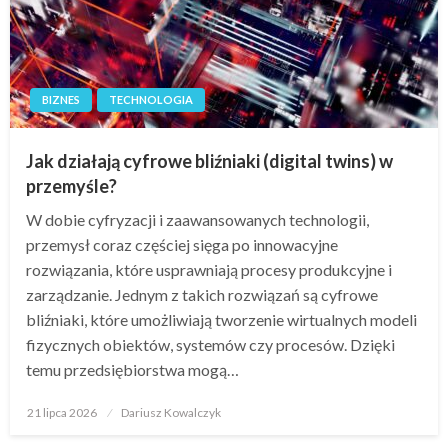
BIZNES
TECHNOLOGIA
Jak działają cyfrowe bliźniaki (digital twins) w
przemyśle?
W dobie cyfryzacji i zaawansowanych technologii,
przemysł coraz częściej sięga po innowacyjne
rozwiązania, które usprawniają procesy produkcyjne i
zarządzanie. Jednym z takich rozwiązań są cyfrowe
bliźniaki, które umożliwiają tworzenie wirtualnych modeli
fizycznych obiektów, systemów czy procesów. Dzięki
temu przedsiębiorstwa mogą…
Opublikowane
21 lipca 2026
Dariusz Kowalczyk
w