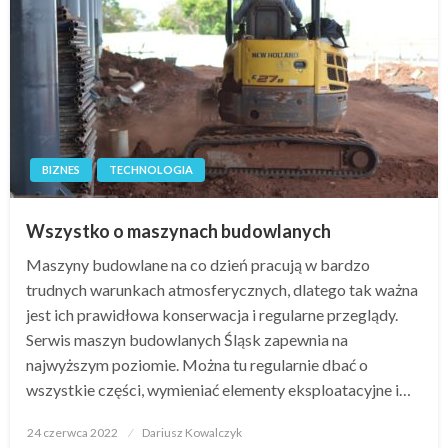
BIZNES
TECHNOLOGIA
Wszystko o maszynach budowlanych
Maszyny budowlane na co dzień pracują w bardzo
trudnych warunkach atmosferycznych, dlatego tak ważna
jest ich prawidłowa konserwacja i regularne przeglądy.
Serwis maszyn budowlanych Śląsk zapewnia na
najwyższym poziomie. Można tu regularnie dbać o
wszystkie części, wymieniać elementy eksploatacyjne i…
Opublikowane
24 czerwca 2022
Dariusz Kowalczyk
w