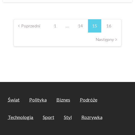
Nawigacja
po
Poprzedni
1
…
14
15
16
wpisach
Następny
Świat
Polityka
Biznes
Podróże
Technologia
Sport
Styl
Rozrywka