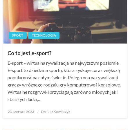
SPORT
TECHNOLOGIA
Co to jest e-sport?
E-sport – wirtualna rywalizacja na najwyższym poziomie
E-sport to dziedzina sportu, która zyskuje coraz większą
popularność na całym świecie. Polega ona na rywalizacji
graczy w różnego rodzaju gry komputerowe i konsolowe.
Wirtualne rozgrywki przyciągają zarówno młodych jak i
starszych ludzi,…
Opublikowane
23 czerwca 2023
Dariusz Kowalczyk
w