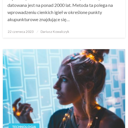
datowana jest na ponad 2000 lat. Metoda ta polega na
wprowadzeniu cienkich igieł w określone punkty
akupunkturowe znajdujące się…
Opublikowane
22 czerwca 2023
Dariusz Kowalczyk
w
TECHNOLOGIA