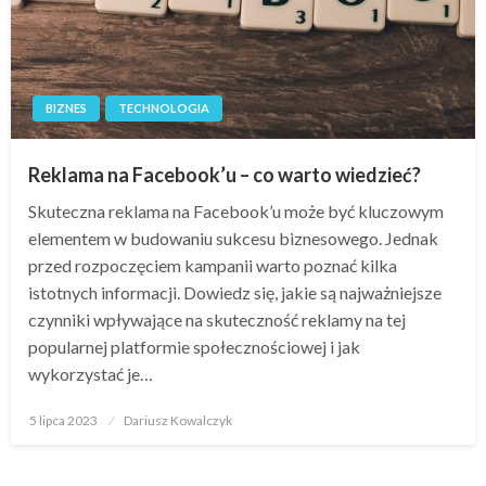
BIZNES
TECHNOLOGIA
Reklama na Facebook’u – co warto wiedzieć?
Skuteczna reklama na Facebook’u może być kluczowym
elementem w budowaniu sukcesu biznesowego. Jednak
przed rozpoczęciem kampanii warto poznać kilka
istotnych informacji. Dowiedz się, jakie są najważniejsze
czynniki wpływające na skuteczność reklamy na tej
popularnej platformie społecznościowej i jak
wykorzystać je…
Opublikowane
5 lipca 2023
Dariusz Kowalczyk
w