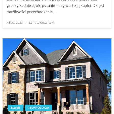
graczy zadaje sobie pytanie – czy warto ją kupić? Dzięki
możliwości przechodzenia…
Opublikowane
4 lipca 2023
Dariusz Kowalczyk
w
BIZNES
TECHNOLOGIA