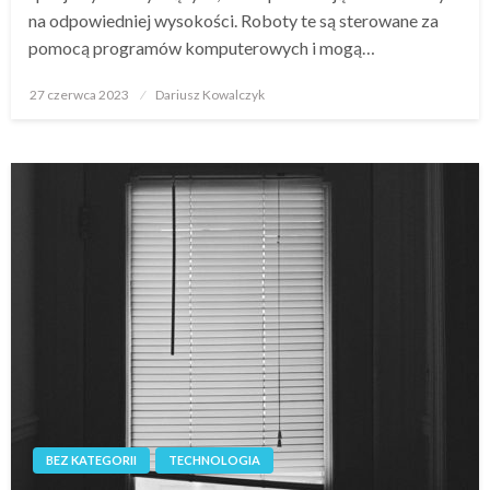
na odpowiedniej wysokości. Roboty te są sterowane za
pomocą programów komputerowych i mogą…
Opublikowane
27 czerwca 2023
Dariusz Kowalczyk
w
BEZ KATEGORII
TECHNOLOGIA