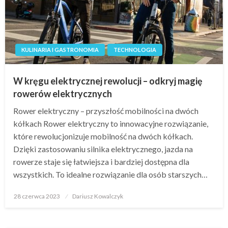
KULINARIA I GASTRONOMIA
TECHNOLOGIA
W kręgu elektrycznej rewolucji – odkryj magię
rowerów elektrycznych
Rower elektryczny – przyszłość mobilności na dwóch
kółkach Rower elektryczny to innowacyjne rozwiązanie,
które rewolucjonizuje mobilność na dwóch kółkach.
Dzięki zastosowaniu silnika elektrycznego, jazda na
rowerze staje się łatwiejsza i bardziej dostępna dla
wszystkich. To idealne rozwiązanie dla osób starszych…
Opublikowane
28 czerwca 2023
Dariusz Kowalczyk
w