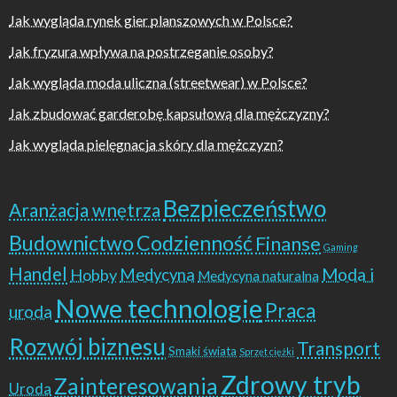
Jak wygląda rynek gier planszowych w Polsce?
Jak fryzura wpływa na postrzeganie osoby?
Jak wygląda moda uliczna (streetwear) w Polsce?
Jak zbudować garderobę kapsułową dla mężczyzny?
Jak wygląda pielęgnacja skóry dla mężczyzn?
Bezpieczeństwo
Aranżacja wnętrza
Budownictwo
Codzienność
Finanse
Gaming
Handel
Moda i
Hobby
Medycyna
Medycyna naturalna
Nowe technologie
Praca
uroda
Rozwój biznesu
Transport
Smaki świata
Sprzęt ciężki
Zdrowy tryb
Zainteresowania
Uroda