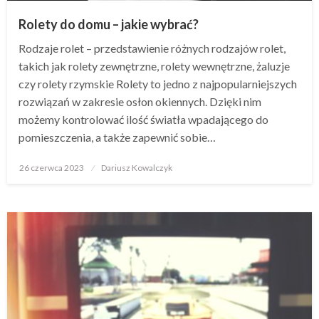
Rolety do domu – jakie wybrać?
Rodzaje rolet – przedstawienie różnych rodzajów rolet,
takich jak rolety zewnętrzne, rolety wewnętrzne, żaluzje
czy rolety rzymskie Rolety to jedno z najpopularniejszych
rozwiązań w zakresie osłon okiennych. Dzięki nim
możemy kontrolować ilość światła wpadającego do
pomieszczenia, a także zapewnić sobie…
Opublikowane
26 czerwca 2023
Dariusz Kowalczyk
w