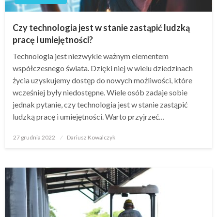
Czy technologia jest w stanie zastąpić ludzką
pracę i umiejętności?
Technologia jest niezwykle ważnym elementem
współczesnego świata. Dzięki niej w wielu dziedzinach
życia uzyskujemy dostęp do nowych możliwości, które
wcześniej były niedostępne. Wiele osób zadaje sobie
jednak pytanie, czy technologia jest w stanie zastąpić
ludzką pracę i umiejętności. Warto przyjrzeć…
Opublikowane
27 grudnia 2022
Dariusz Kowalczyk
w