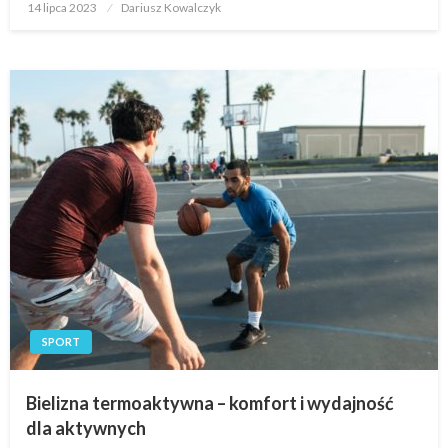
Opublikowane
14 lipca 2023
Dariusz Kowalczyk
w
SPORT
Bielizna termoaktywna – komfort i wydajność
dla aktywnych