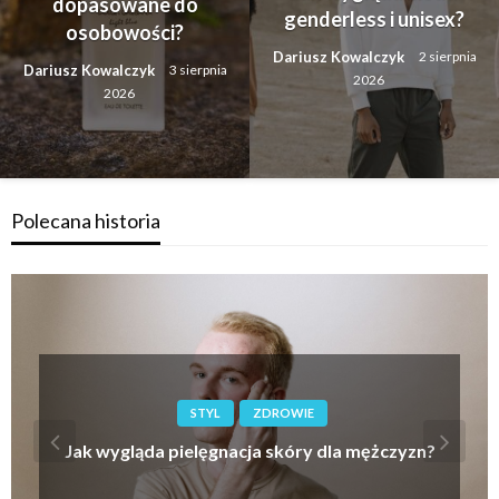
dopasowane do
genderless i unisex?
osobowości?
Dariusz Kowalczyk
2 sierpnia
Dariusz Kowalczyk
3 sierpnia
2026
2026
Polecana historia
STYL
ZDROWIE
Jak wygląda pielęgnacja skóry dla mężczyzn?