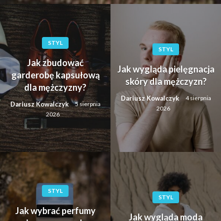
STYL
STYL
Jak zbudować
Jak wygląda pielęgnacja
garderobę kapsułową
skóry dla mężczyzn?
dla mężczyzny?
Dariusz Kowalczyk
4 sierpnia
Dariusz Kowalczyk
5 sierpnia
2026
2026
STYL
STYL
Jak wybrać perfumy
Jak wygląda moda