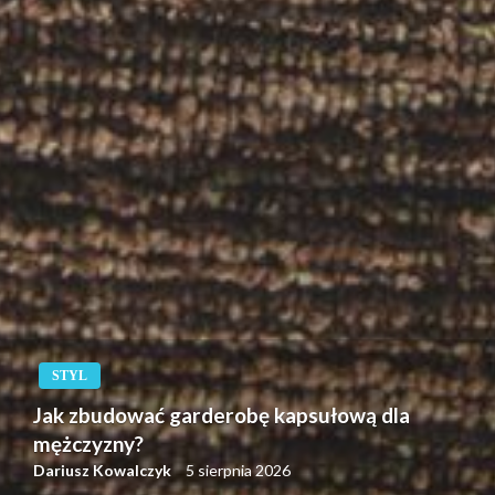
STYL
Jak zbudować garderobę kapsułową dla
mężczyzny?
Dariusz Kowalczyk
5 sierpnia 2026