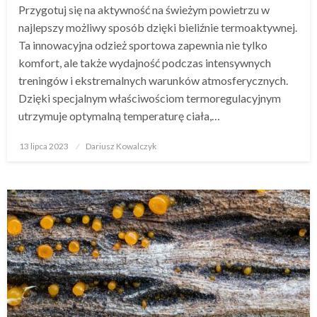
Przygotuj się na aktywność na świeżym powietrzu w
najlepszy możliwy sposób dzięki bieliźnie termoaktywnej.
Ta innowacyjna odzież sportowa zapewnia nie tylko
komfort, ale także wydajność podczas intensywnych
treningów i ekstremalnych warunków atmosferycznych.
Dzięki specjalnym właściwościom termoregulacyjnym
utrzymuje optymalną temperaturę ciała,…
Opublikowane
13 lipca 2023
Dariusz Kowalczyk
w