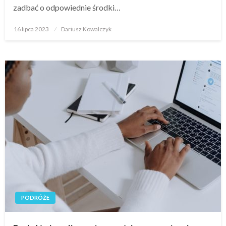
zadbać o odpowiednie środki…
Opublikowane
16 lipca 2023
Dariusz Kowalczyk
w
PODRÓŻE