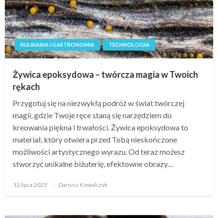
KULINARIA I GASTRONOMIA
TECHNOLOGIA
Żywica epoksydowa – twórcza magia w Twoich
rękach
Przygotuj się na niezwykłą podróż w świat twórczej
magii, gdzie Twoje ręce staną się narzędziem do
kreowania piękna i trwałości. Żywica epoksydowa to
materiał, który otwiera przed Tobą nieskończone
możliwości artystycznego wyrazu. Od teraz możesz
stworzyć unikalne biżuterię, efektowne obrazy…
Opublikowane
12 lipca 2023
Dariusz Kowalczyk
w