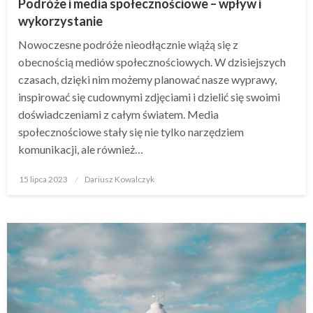
Podróże i media społecznościowe – wpływ i
wykorzystanie
Nowoczesne podróże nieodłącznie wiążą się z
obecnością mediów społecznościowych. W dzisiejszych
czasach, dzięki nim możemy planować nasze wyprawy,
inspirować się cudownymi zdjęciami i dzielić się swoimi
doświadczeniami z całym światem. Media
społecznościowe stały się nie tylko narzędziem
komunikacji, ale również…
Opublikowane
15 lipca 2023
Dariusz Kowalczyk
w