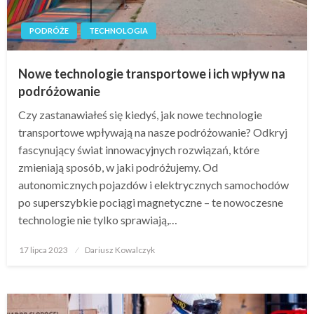
PODRÓŻE
TECHNOLOGIA
Nowe technologie transportowe i ich wpływ na
podróżowanie
Czy zastanawiałeś się kiedyś, jak nowe technologie
transportowe wpływają na nasze podróżowanie? Odkryj
fascynujący świat innowacyjnych rozwiązań, które
zmieniają sposób, w jaki podróżujemy. Od
autonomicznych pojazdów i elektrycznych samochodów
po superszybkie pociągi magnetyczne – te nowoczesne
technologie nie tylko sprawiają,…
Opublikowane
17 lipca 2023
Dariusz Kowalczyk
w