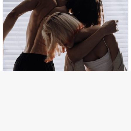
KULINARIA I GASTRONOMIA
TECHNOLOGIA
Rolety zewnętrzne – na co zwrócić uwagę przez
zakupem?
Zanim zdecydujesz się na zakup rolet zewnętrznych,
warto wiedzieć, na co zwrócić uwagę. Przede wszystkim
należy dokładnie zmierzyć okna i dostosować rozmiar