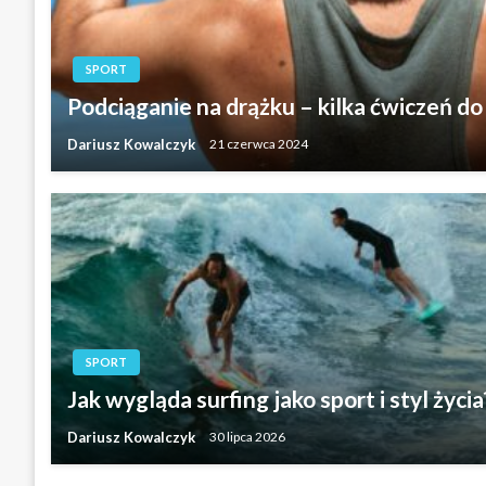
SPORT
Podciąganie na drążku – kilka ćwiczeń 
Dariusz Kowalczyk
21 czerwca 2024
SPORT
Jak wygląda surfing jako sport i styl życia
Dariusz Kowalczyk
30 lipca 2026