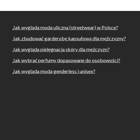
Jak wygląda moda uliczna (streetwear) w Polsce?
Jak zbudować garderobę kapsułową dla mężczyzny?
Jak wygląda pielęgnacja skóry dla mężczyzn?
Jak wybrać perfumy dopasowane do osobowości?
Jak wygląda moda genderless i unisex?