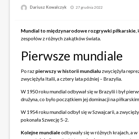
Opublikowane
Dariusz Kowalczyk
27 grudnia 2022
w
Mundial to międzynarodowe rozgrywki piłkarskie
,
zespołów z różnych zakątków świata.
Pierwsze mundiale
Po raz
pierwszy w historii mundialu
zwyciężyła reprez
zwyciężyła Italii, a cztery lata później – Brazylia.
W 1950 roku mundial odbywał się w Brazylii i był pierw
drużyna, co było początkiem jej dominacji na piłkarskim
W 1954 roku mundial odbył się w Szwajcarii, a zwycięży
pokonała Szwecję 5-2.
Kolejne mundiale
odbywały się w różnych krajach, a 