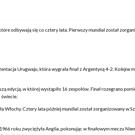
 które odbywają się co cztery lata. Pierwszy mundial został zorg
entacja Urugwaju, która wygrała finał z Argentyną 4-2. Kolejne m
szą edycją, w której wystąpiło 16 zespołów. Finał rozegrano pom
 świecie.
ła Włochy. Cztery lata później mundial został zorganizowany w Sz
w 1966 roku zwyciężyła Anglia, pokonując w finałowym meczu Ni