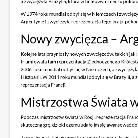
a zwyciężyła Brazylia, która w finałowym meczu pokonała
W 1974 roku mundial odbył się w Niemczech i zwyciężyła
Argentynie i zwyciężyła reprezentacja tego kraju, pokon
Nowy zwycięzca – Ar
Kolejne lata przyniosły nowych zwycięzców, takich jak:
triumfowała tam reprezentacja Zjednoczonego Królestwa
2006 roku mundial odbył się w Niemczech, a zwyciężyła
Hiszpanii. W 2014 roku mundial odbył się w Brazylii, 
reprezentacja Francji.
Mistrzostwa Świata w
Podczas mistrzostw świata w Rosji, reprezentacja Fra
skuteczną grę, dzięki czemu udało im się awansować do 
Triumf Francji był niezwykle ważny dla całego kraju, 