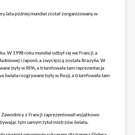
ery lata później mundial został zorganizowany w
u. W 1998 roku mundial odbył się we Francji, a
niowej i Japonii, a zwycięzcą została Brazylia. W
ywane były w RPA, a triumfowała tam reprezentacja
wa świata rozgrywane były w Rosji, a triumfowała tam
. Zawodnicy z Francji zaprezentowali wyjątkowo
dobywając tym samym tytuł mistrzów świata.
była również ogromnym sukcesem dla trenera Didiera