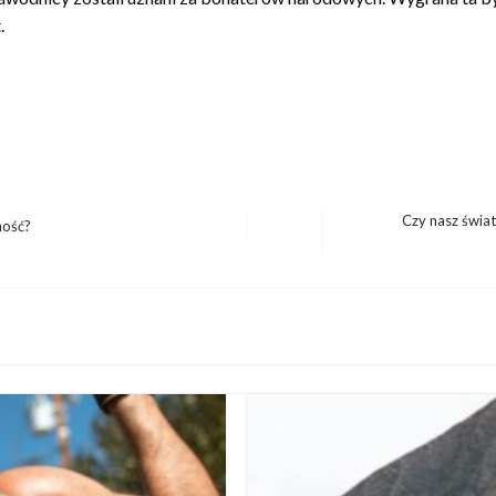
.
Czy nasz świat
ność?
Następny
wpis