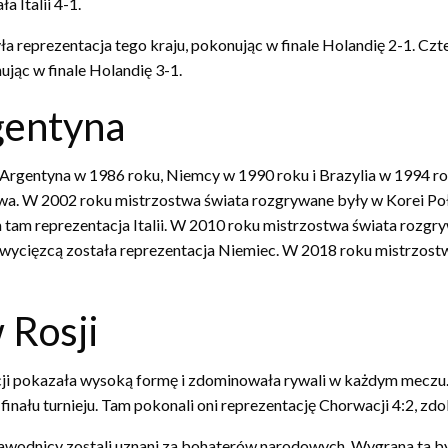
 Italii 4-1.
 reprezentacja tego kraju, pokonując w finale Holandię 2-1. Czt
ując w finale Holandię 3-1.
gentyna
 Argentyna w 1986 roku, Niemcy w 1990 roku i Brazylia w 1994 rok
. W 2002 roku mistrzostwa świata rozgrywane były w Korei Połud
 tam reprezentacja Italii. W 2010 roku mistrzostwa świata rozgr
a zwycięzcą została reprezentacja Niemiec. W 2018 roku mistrzost
 Rosji
ncji pokazała wysoką formę i zdominowała rywali w każdym meczu
finału turnieju. Tam pokonali oni reprezentację Chorwacji 4:2, z
a zawodnicy zostali uznani za bohaterów narodowych. Wygrana ta 