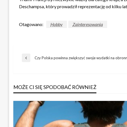
Deschampsa, który prowadził reprezentację od kilku lat
Otagowano:
Hobby
Zainteresowania
Nawigacja
Czy Polska powinna zwiększyć swoje wydatki na obron
Poprzedni
wpis
wpisu
MOŻE CI SIĘ SPODOBAĆ RÓWNIEŻ