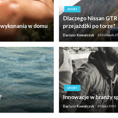
SPORT
Dlaczego Nissan GTR
do wykonania w domu
przejażdżki po torze?
Dariusz Kowalczyk
23 listopada 2
SPORT
?
Innowacje w branży sp
Dariusz Kowalczyk
20 lipca 2023