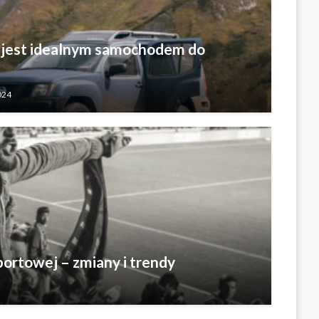
 jest idealnym samochodem do
024
ortowej – zmiany i trendy