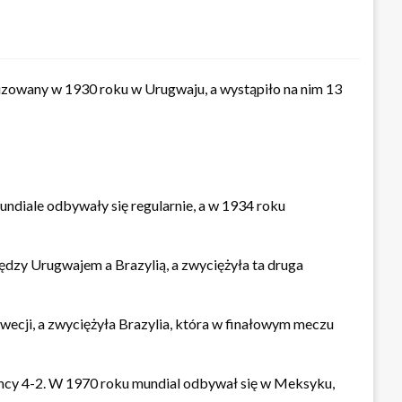
anizowany w 1930 roku w Urugwaju, a wystąpiło na nim 13
undiale odbywały się regularnie, a w 1934 roku
iędzy Urugwajem a Brazylią, a zwyciężyła ta druga
wecji, a zwyciężyła Brazylia, która w finałowym meczu
emcy 4-2. W 1970 roku mundial odbywał się w Meksyku,