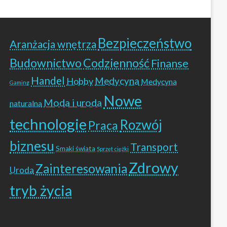
Bezpieczeństwo
Aranżacja wnętrza
Budownictwo
Codzienność
Finanse
Handel
Hobby
Medycyna
Medycyna
Gaming
Nowe
Moda i uroda
naturalna
technologie
Rozwój
Praca
biznesu
Transport
Smaki świata
Sprzęt ciężki
Zdrowy
Zainteresowania
Uroda
tryb życia