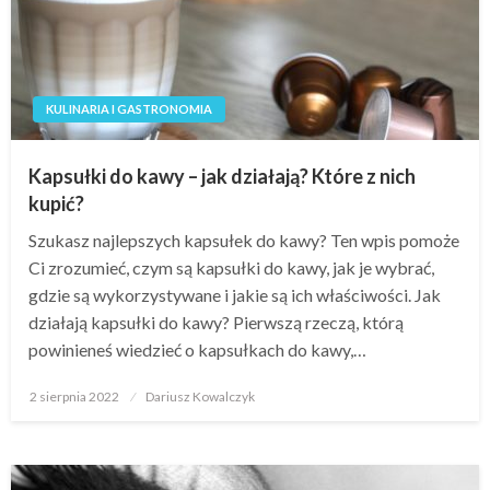
KULINARIA I GASTRONOMIA
Kapsułki do kawy – jak działają? Które z nich
kupić?
Szukasz najlepszych kapsułek do kawy? Ten wpis pomoże
Ci zrozumieć, czym są kapsułki do kawy, jak je wybrać,
gdzie są wykorzystywane i jakie są ich właściwości. Jak
działają kapsułki do kawy? Pierwszą rzeczą, którą
powinieneś wiedzieć o kapsułkach do kawy,…
Opublikowane
2 sierpnia 2022
Dariusz Kowalczyk
w