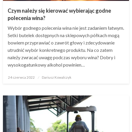
Czym należy się kierować wybierając godne
polecenia wina?
Wybór godnego polecenia wina nie jest zadaniem łatwym.
Setki butelek dostępnych na sklepowych półkach mogą
bowiem przyprawiać o zawrót głowy i zdecydowanie
utrudnić wybór konkretnego produktu. Na co zatem
należy zwracać uwagę podczas wyboru wina? Dobry i
wysokogatunkowy alkohol powinien…
Opublikowane
24 czerwca 2022
Dariusz Kowalczyk
w