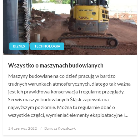
BIZNES
TECHNOLOGIA
Wszystko o maszynach budowlanych
Maszyny budowlane na co dzień pracują w bardzo
trudnych warunkach atmosferycznych, dlatego tak ważna
jest ich prawidłowa konserwacja i regularne przeglądy.
Serwis maszyn budowlanych Śląsk zapewnia na
najwyższym poziomie. Można tu regularnie dbać o
wszystkie części, wymieniać elementy eksploatacyjne i…
Opublikowane
24 czerwca 2022
Dariusz Kowalczyk
w