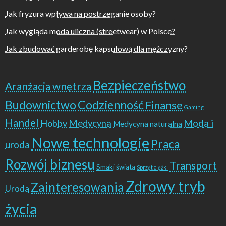
Jak fryzura wpływa na postrzeganie osoby?
Jak wygląda moda uliczna (streetwear) w Polsce?
Jak zbudować garderobę kapsułową dla mężczyzny?
Bezpieczeństwo
Aranżacja wnętrza
Budownictwo
Codzienność
Finanse
Gaming
Handel
Moda i
Hobby
Medycyna
Medycyna naturalna
Nowe technologie
Praca
uroda
Rozwój biznesu
Transport
Smaki świata
Sprzęt ciężki
Zdrowy tryb
Zainteresowania
Uroda
życia