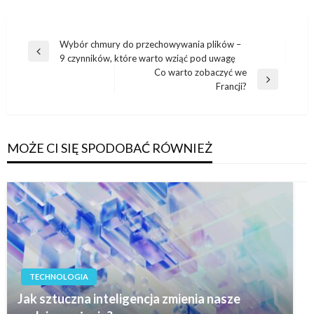
Nawigacja
Wybór chmury do przechowywania plików –
Poprzedni
9 czynników, które warto wziąć pod uwagę
wpisu
wpis
Co warto zobaczyć we
Następny
Francji?
wpis
MOŻE CI SIĘ SPODOBAĆ RÓWNIEŻ
TECHNOLOGIA
Jak sztuczna inteligencja zmienia nasze