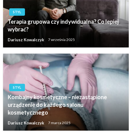
STYL
Terapia grupowa czy indywidualna? Co lepiej
wybrać?
Dariusz Kowalczyk
7 września 2025
STYL
Kombajny kosmetyczne – niezastąpione
urządzenie do każdego salonu
kosmetycznego
Dariusz Kowalczyk
7 marca 2025