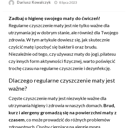
Opublikowane
Dariusz Kowalczyk
8 lipca 2023
w
Zadbaj o higienę swojego maty do ćwiczeń!
Regularne czyszczenie maty jest nie tylko ważne dla
utrzymania jej w dobrym stanie, ale również dla Twojego
zdrowia. W tym artykule dowiesz się, jak skutecznie
czyścić matę i pozbyć się bakterii oraz brudu.
Niezależnie od tego, czy używasz maty do jogi, pilatesu
czy innych form aktywności fizycznej, warto poświęcić
trochę czasu na regularne czyszczenie i dezynfekcję.
Dlaczego regularne czyszczenie maty jest
ważne?
Częste czyszczenie maty jest niezwykle ważne dla
utrzymania higieny i zdrowia w naszych domach.
Brud,
kurz i alergeny gromadzą się na powierzchni maty z
czasem
, co może prowadzić do różnych problemów
zdrowotnych. Osoby cierpiące na alergie mogą