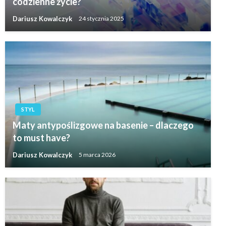
codzienne życie?
Dariusz Kowalczyk
24 stycznia 2025
STYL
Maty antypoślizgowe na basenie – dlaczego
to must have?
Dariusz Kowalczyk
5 marca 2026