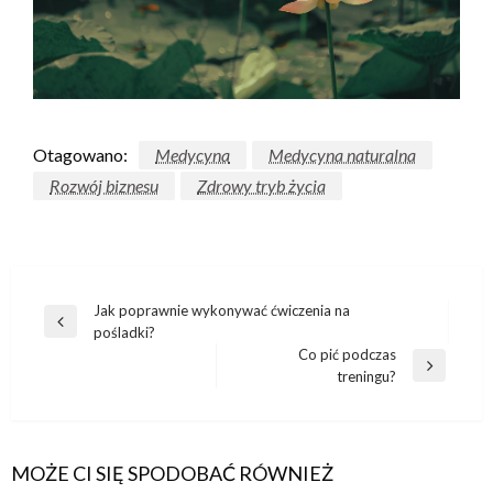
Otagowano:
Medycyna
Medycyna naturalna
Rozwój biznesu
Zdrowy tryb życia
Nawigacja
Jak poprawnie wykonywać ćwiczenia na
Poprzedni
pośladki?
wpisu
wpis
Co pić podczas
Następny
treningu?
wpis
MOŻE CI SIĘ SPODOBAĆ RÓWNIEŻ