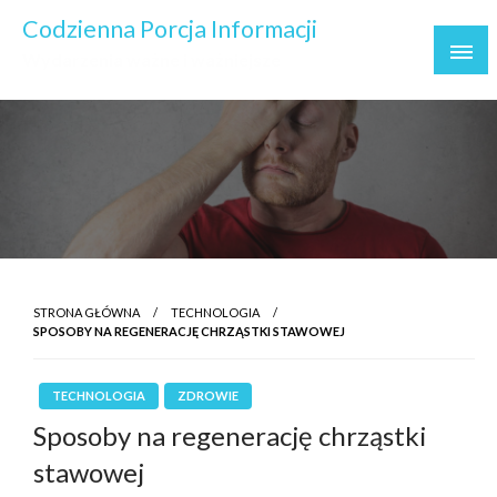
Skip
Codzienna Porcja Informacji
to
Wydarzenia ważne i ważniejsze
content
STRONA GŁÓWNA
TECHNOLOGIA
SPOSOBY NA REGENERACJĘ CHRZĄSTKI STAWOWEJ
TECHNOLOGIA
ZDROWIE
Sposoby na regenerację chrząstki
stawowej