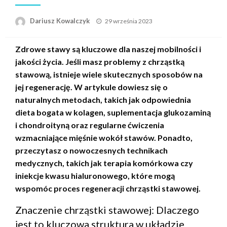
Opublikowane
Dariusz Kowalczyk
29 września 2023
w
Zdrowe stawy są kluczowe dla naszej mobilności i
jakości życia. Jeśli masz problemy z chrząstką
stawową, istnieje wiele skutecznych sposobów na
jej regenerację. W artykule dowiesz się o
naturalnych metodach, takich jak odpowiednia
dieta bogata w kolagen, suplementacja glukozaminą
i chondroityną oraz regularne ćwiczenia
wzmacniające mięśnie wokół stawów. Ponadto,
przeczytasz o nowoczesnych technikach
medycznych, takich jak terapia komórkowa czy
iniekcje kwasu hialuronowego, które mogą
wspomóc proces regeneracji chrząstki stawowej.
Znaczenie chrząstki stawowej: Dlaczego
jest to kluczowa struktura w układzie