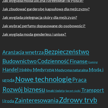
Jak wygląda moda uliczna (streetwear) w Polsce?
Jak zbudować garderobę kapsułową dla mężczyzny?
Jak wygląda pielęgnacja skóry dla mężczyzn?
Jak wybrać perfumy dopasowane do osobowości?
Jak wygląda moda genderless i unisex?
Bezpieczeństwo
Aranżacja wnętrza
Budownictwo
Codzienność
Finanse
Gaming
Handel
Moda i
Hobby
Medycyna
Medycyna naturalna
Nowe technologie
Praca
uroda
Rozwój biznesu
Transport
Smaki świata
Sprzęt ciężki
Zdrowy tryb
Zainteresowania
Uroda