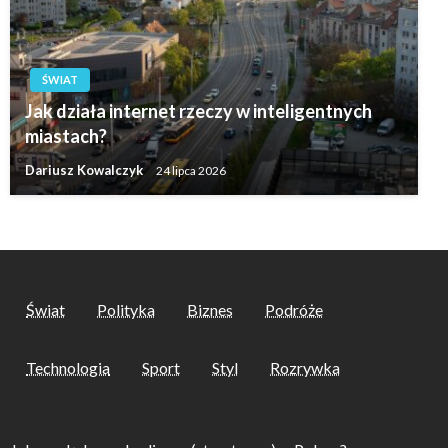
ŚWIAT
Jak działa internet rzeczy w inteligentnych
miastach?
Dariusz Kowalczyk
24 lipca 2026
Świat
Polityka
Biznes
Podróże
Technologia
Sport
Styl
Rozrywka