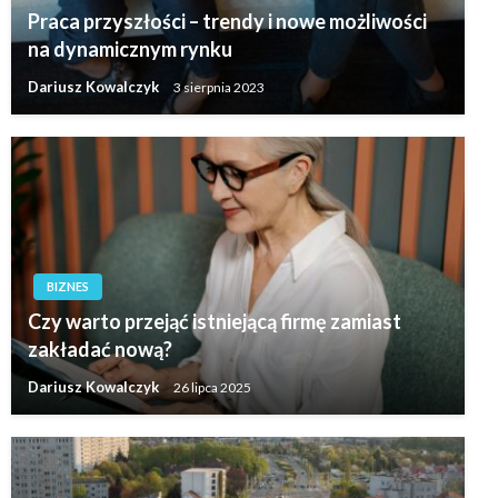
Praca przyszłości – trendy i nowe możliwości
na dynamicznym rynku
Dariusz Kowalczyk
3 sierpnia 2023
BIZNES
Czy warto przejąć istniejącą firmę zamiast
zakładać nową?
Dariusz Kowalczyk
26 lipca 2025