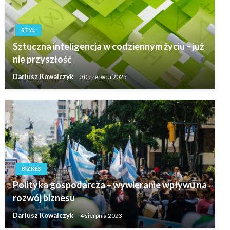
STYL
Sztuczna inteligencja w codziennym życiu – już
nie przyszłość
Dariusz Kowalczyk
30 czerwca 2025
BIZNES
Polityka gospodarcza – wywieranie wpływu na
rozwój biznesu
Dariusz Kowalczyk
4 sierpnia 2023