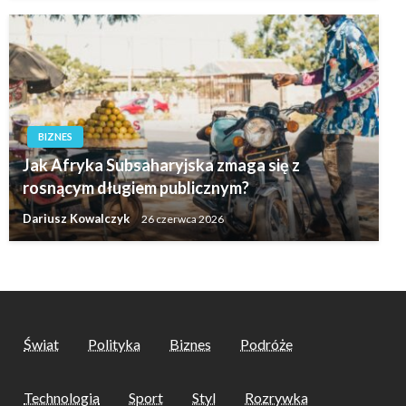
BIZNES
Jak Afryka Subsaharyjska zmaga się z
rosnącym długiem publicznym?
Dariusz Kowalczyk
26 czerwca 2026
Świat
Polityka
Biznes
Podróże
Technologia
Sport
Styl
Rozrywka