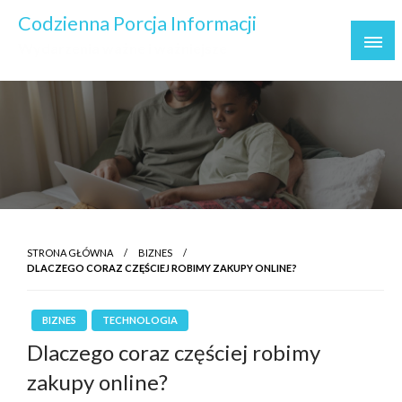
Skip
Codzienna Porcja Informacji
to
Wydarzenia ważne i ważniejsze
content
STRONA GŁÓWNA
BIZNES
DLACZEGO CORAZ CZĘŚCIEJ ROBIMY ZAKUPY ONLINE?
BIZNES
TECHNOLOGIA
Dlaczego coraz częściej robimy
zakupy online?