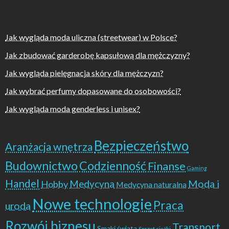
Jak wygląda moda uliczna (streetwear) w Polsce?
Jak zbudować garderobę kapsułową dla mężczyzny?
Jak wygląda pielęgnacja skóry dla mężczyzn?
Jak wybrać perfumy dopasowane do osobowości?
Jak wygląda moda genderless i unisex?
Bezpieczeństwo
Aranżacja wnętrza
Budownictwo
Codzienność
Finanse
Gaming
Handel
Moda i
Hobby
Medycyna
Medycyna naturalna
Nowe technologie
Praca
uroda
Rozwój biznesu
Transport
Smaki świata
Sprzęt ciężki