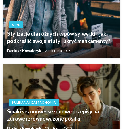
STYL
Stylizacje dla różnych typów sylwetki – jak
podkreślić swoje atuty i ukryć mankamenty?
Dariusz Kowalczyk
27 sierpnia 2023
KULINARIA I GASTRONOMIA
Smaki sezonów – sezonowe przepisy na
zdrowe i zrównoważone posiłki
Dariusz Kowalczyk
25 listopada 2023