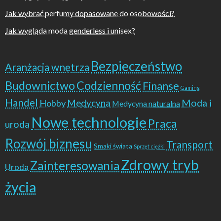
Jak wybrać perfumy dopasowane do osobowości?
Jak wygląda moda genderless i unisex?
Bezpieczeństwo
Aranżacja wnętrza
Budownictwo
Codzienność
Finanse
Gaming
Handel
Moda i
Hobby
Medycyna
Medycyna naturalna
Nowe technologie
Praca
uroda
Rozwój biznesu
Transport
Smaki świata
Sprzęt ciężki
Zdrowy tryb
Zainteresowania
Uroda
życia