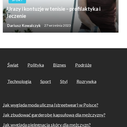
Urazy i kontuzje w tenisie – profilaktyka i
leczenie
Dariusz Kowalczyk
27 września 2023
Świat
Polityka
Biznes
Podróże
Technologia
Sport
Styl
Rozrywka
Jak wygląda moda uliczna (streetwear) w Polsce?
Jak zbudować garderobę kapsułową dla mężczyzny?
Jak wygląda pielęgnacja skóry dla mężczyzn?