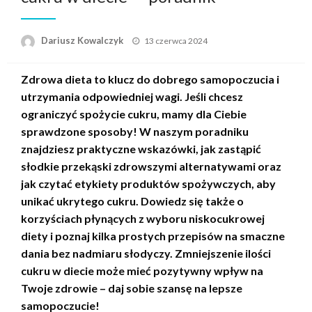
Opublikowane
Dariusz Kowalczyk
13 czerwca 2024
w
Zdrowa dieta to klucz do dobrego samopoczucia i
utrzymania odpowiedniej wagi. Jeśli chcesz
ograniczyć spożycie cukru, mamy dla Ciebie
sprawdzone sposoby! W naszym poradniku
znajdziesz praktyczne wskazówki, jak zastąpić
słodkie przekąski zdrowszymi alternatywami oraz
jak czytać etykiety produktów spożywczych, aby
unikać ukrytego cukru. Dowiedz się także o
korzyściach płynących z wyboru niskocukrowej
diety i poznaj kilka prostych przepisów na smaczne
dania bez nadmiaru słodyczy. Zmniejszenie ilości
cukru w diecie może mieć pozytywny wpływ na
Twoje zdrowie – daj sobie szansę na lepsze
samopoczucie!