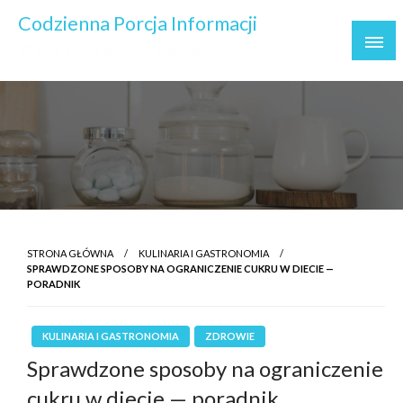
Skip
Codzienna Porcja Informacji
to
Wydarzenia ważne i ważniejsze
content
STRONA GŁÓWNA
KULINARIA I GASTRONOMIA
SPRAWDZONE SPOSOBY NA OGRANICZENIE CUKRU W DIECIE —
PORADNIK
KULINARIA I GASTRONOMIA
ZDROWIE
Sprawdzone sposoby na ograniczenie
cukru w diecie — poradnik