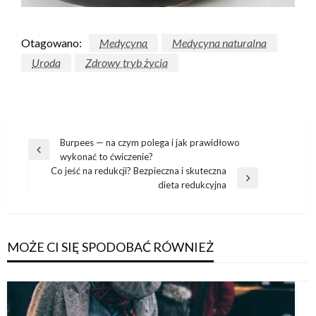
Otagowano:
Medycyna
Medycyna naturalna
Uroda
Zdrowy tryb życia
Nawigacja
Burpees — na czym polega i jak prawidłowo
Poprzedni
wykonać to ćwiczenie?
wpisu
wpis
Co jeść na redukcji? Bezpieczna i skuteczna
Następny
dieta redukcyjna
wpis
MOŻE CI SIĘ SPODOBAĆ RÓWNIEŻ