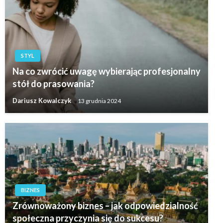
STYL
Na co zwrócić uwagę wybierając profesjonalny
stół do prasowania?
Dariusz Kowalczyk
13 grudnia 2024
BIZNES
Zrównoważony biznes – jak odpowiedzialność
społeczna przyczynia się do sukcesu?