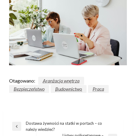
Otagowano:
Aranżacja wnętrza
Bezpieczeństwo
Budownictwo
Praca
Nawigacja
Dostawa żywności na statki w portach – co
Poprzedni
należy wiedzieć?
wpisu
wpis
Listwy poliuretanowe –