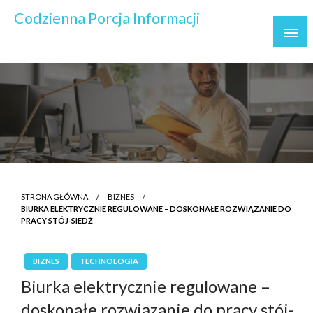
Skip
Codzienna Porcja Informacji
to
Wydarzenia ważne i ważniejsze
content
STRONA GŁÓWNA
BIZNES
BIURKA ELEKTRYCZNIE REGULOWANE – DOSKONAŁE ROZWIĄZANIE DO
PRACY STÓJ-SIEDŹ
BIZNES
TECHNOLOGIA
Biurka elektrycznie regulowane –
doskonałe rozwiązanie do pracy stój-