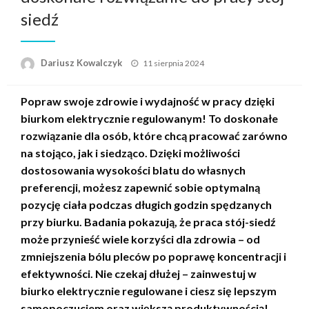
siedź
Opublikowane
Dariusz Kowalczyk
11 sierpnia 2024
w
Popraw swoje zdrowie i wydajność w pracy dzięki
biurkom elektrycznie regulowanym! To doskonałe
rozwiązanie dla osób, które chcą pracować zarówno
na stojąco, jak i siedząco. Dzięki możliwości
dostosowania wysokości blatu do własnych
preferencji, możesz zapewnić sobie optymalną
pozycję ciała podczas długich godzin spędzanych
przy biurku. Badania pokazują, że praca stój-siedź
może przynieść wiele korzyści dla zdrowia – od
zmniejszenia bólu pleców po poprawę koncentracji i
efektywności. Nie czekaj dłużej – zainwestuj w
biurko elektrycznie regulowane i ciesz się lepszym
samopoczuciem oraz większą produktywnością!