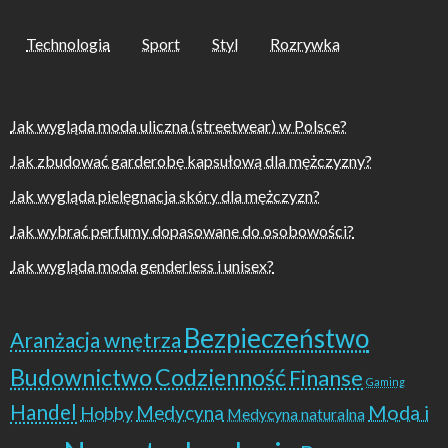
Technologia
Sport
Styl
Rozrywka
Jak wygląda moda uliczna (streetwear) w Polsce?
Jak zbudować garderobę kapsułową dla mężczyzny?
Jak wygląda pielęgnacja skóry dla mężczyzn?
Jak wybrać perfumy dopasowane do osobowości?
Jak wygląda moda genderless i unisex?
Bezpieczeństwo
Aranżacja wnętrza
Budownictwo
Codzienność
Finanse
Gaming
Handel
Moda i
Hobby
Medycyna
Medycyna naturalna