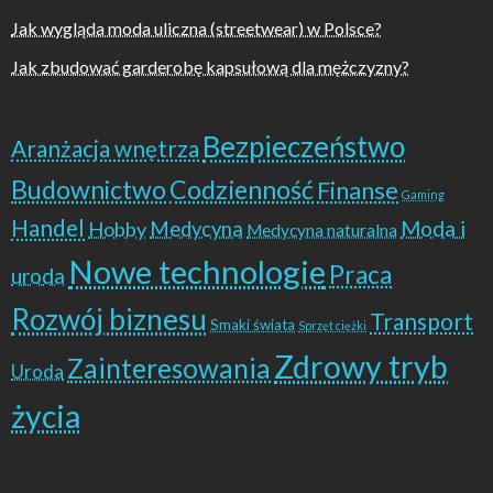
Jak wygląda moda uliczna (streetwear) w Polsce?
Jak zbudować garderobę kapsułową dla mężczyzny?
Bezpieczeństwo
Aranżacja wnętrza
Budownictwo
Codzienność
Finanse
Gaming
Handel
Moda i
Hobby
Medycyna
Medycyna naturalna
Nowe technologie
Praca
uroda
Rozwój biznesu
Transport
Smaki świata
Sprzęt ciężki
Zdrowy tryb
Zainteresowania
Uroda
życia