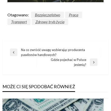
Otagowano:
Bezpieczeństwo
Praca
Transport
Zdrowy tryb życia
Nawigacja
Na co zwrócić uwagę wybierając producenta
Poprzedni
pawilonów handlowych?
wpisu
wpis
Gdzie pojechać w Polsce
Następny
jesienią?
wpis
MOŻE CI SIĘ SPODOBAĆ RÓWNIEŻ