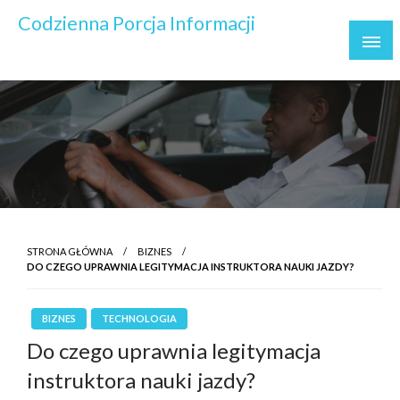
Skip
Codzienna Porcja Informacji
to
Wydarzenia ważne i ważniejsze
content
STRONA GŁÓWNA
BIZNES
DO CZEGO UPRAWNIA LEGITYMACJA INSTRUKTORA NAUKI JAZDY?
BIZNES
TECHNOLOGIA
Do czego uprawnia legitymacja
instruktora nauki jazdy?