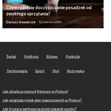
Czym różni się doczyszczanie posadzek od
zwykłego sprzątania?
Dariusz Kowalczyk
12 czerwca 2026
Świat
Polityka
Biznes
Podróże
Technologia
Sport
Styl
Rozrywka
Jak działa przemysł filmowy w Polsce?
Jak wygląda rynek gier planszowych w Polsce?
Jak fryzura wpływa na postrzeganie osoby?