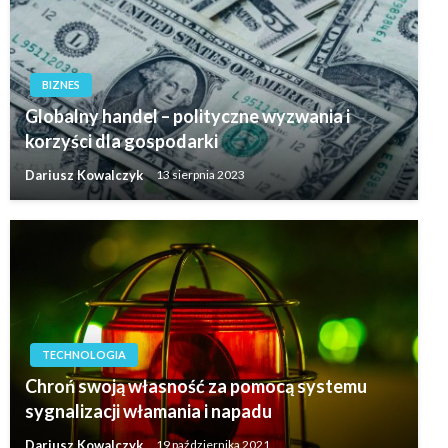
BIZNES
Globalny handel – polityczne wyzwania i
korzyści dla gospodarki
Dariusz Kowalczyk
13 sierpnia 2023
TECHNOLOGIA
Chroń swoją własność za pomocą systemu
sygnalizacji włamania i napadu
Dariusz Kowalczyk
19 października 2021