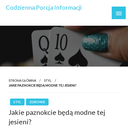
Skip
Codzienna Porcja Informacji
to
Wydarzenia ważne i ważniejsze
content
STRONA GŁÓWNA
STYL
JAKIE PAZNOKCIE BĘDĄ MODNE TEJ JESIENI?
STYL
ZDROWIE
Jakie paznokcie będą modne tej
jesieni?