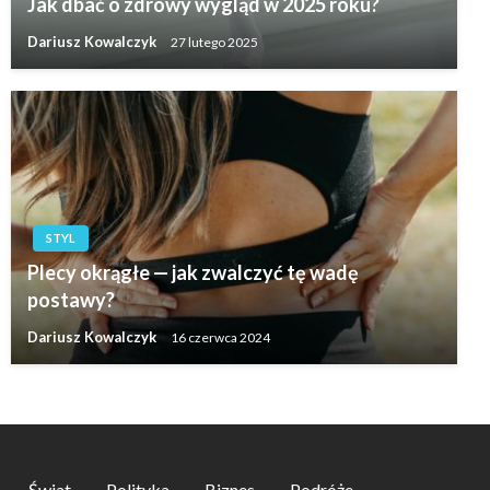
Jak dbać o zdrowy wygląd w 2025 roku?
Dariusz Kowalczyk
27 lutego 2025
STYL
Plecy okrągłe — jak zwalczyć tę wadę
postawy?
Dariusz Kowalczyk
16 czerwca 2024
Świat
Polityka
Biznes
Podróże