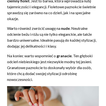
ciemny fiolet
. Jest to barwa, która wprowadza nutę
tajemniczości i elegancji. Fioletowe paznokcie świetnie
sprawdzą się zarówno na co dzień, jak i na specjalne
okazje.
Warto również zwrócić uwagę na
nude
. Neutralne
odcienie beżu i różu są nie tylko eleganckie, ale także
bardzo uniwersalne. Idealnie pasują do każdej stylizacji,
dodając jej delikatności i klasy.
Na koniec warto wspomnieć o
granacie
. Ten głęboki
odcień niebieskiego jest niezwykle modny tej jesieni.
Granatowe paznokcie to doskonały wybór dla osób,
które chcą dodać swojej stylizacji odrobinę
nowoczesności.