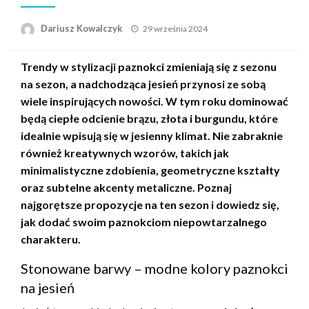
Opublikowane
Dariusz Kowalczyk
29 września 2024
w
Trendy w stylizacji paznokci zmieniają się z sezonu
na sezon, a nadchodząca jesień przynosi ze sobą
wiele inspirujących nowości. W tym roku dominować
będą ciepłe odcienie brązu, złota i burgundu, które
idealnie wpisują się w jesienny klimat. Nie zabraknie
również kreatywnych wzorów, takich jak
minimalistyczne zdobienia, geometryczne kształty
oraz subtelne akcenty metaliczne. Poznaj
najgorętsze propozycje na ten sezon i dowiedz się,
jak dodać swoim paznokciom niepowtarzalnego
charakteru.
Stonowane barwy – modne kolory paznokci
na jesień