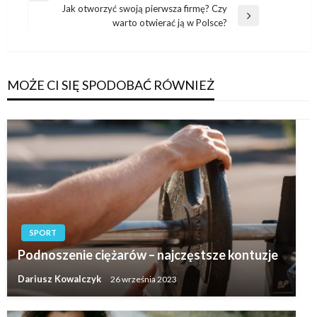
wpisu
Jak otworzyć swoją pierwsza firmę? Czy
wpis
Następny
warto otwierać ją w Polsce?
wpis
MOŻE CI SIĘ SPODOBAĆ RÓWNIEŻ
SPORT
Podnoszenie ciężarów – najczęstsze kontuzje
Dariusz Kowalczyk
26 września 2023