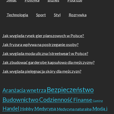
Technologia
Sport
Styl
Rozrywka
Jak wygląda rynek gier planszowych w Polsce?
Jak fryzura wpływa na postrzeganie osoby?
Jak wygląda moda uliczna (streetwear) w Polsce?
Jak zbudować garderobę kapsułową dla mężczyzny?
Jak wygląda pielęgnacja skóry dla mężczyzn?
Bezpieczeństwo
Aranżacja wnętrza
Budownictwo
Codzienność
Finanse
Gaming
Handel
Moda i
Hobby
Medycyna
Medycyna naturalna