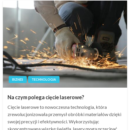
BIZNES
TECHNOLOGIA
Na czym polega cięcie laserowe?
Cięcie laserowe to nowoczesna technologia, która
zrewolucjonizowała przemysł obróbki materiałów dzięki
swojej precyzji i efektywności. Wykorzystując
skoncentrowaną wiązkę światła, lasery mogą przecinać