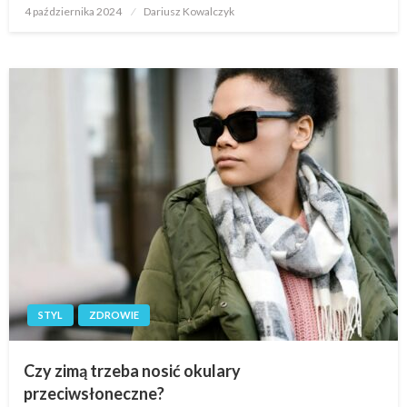
Opublikowane
4 października 2024
Dariusz Kowalczyk
w
STYL
ZDROWIE
Czy zimą trzeba nosić okulary
przeciwsłoneczne?