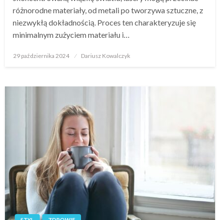
różnorodne materiały, od metali po tworzywa sztuczne, z
niezwykłą dokładnością. Proces ten charakteryzuje się
minimalnym zużyciem materiału i…
Opublikowane
29 października 2024
Dariusz Kowalczyk
w
STYL
ZDROWIE