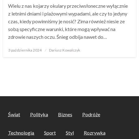
Wielu z nas kojarzy okulary przeciwsłoneczne wyłącznie
z letnimi dniami i plażowymi wypadami, ale czy to jedyny
czas, kiedy powinniśmy je nosić? Zima również niesie ze
sobą specyficzne warunki, które mogą wpływać na
zdrowie naszych oczu. Śnieg odbija nawet do…
Opublikowane
3 października 2024
Dariusz Kowalczyk
w
Świat
Polityka
Biznes
Podróże
Technologia
Sport
Styl
Rozrywka