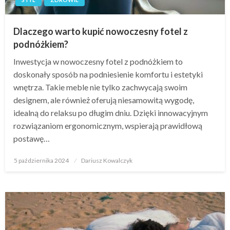
Dlaczego warto kupić nowoczesny fotel z
podnóżkiem?
Inwestycja w nowoczesny fotel z podnóżkiem to
doskonały sposób na podniesienie komfortu i estetyki
wnętrza. Takie meble nie tylko zachwycają swoim
designem, ale również oferują niesamowitą wygodę,
idealną do relaksu po długim dniu. Dzięki innowacyjnym
rozwiązaniom ergonomicznym, wspierają prawidłową
postawę…
Opublikowane
5 października 2024
Dariusz Kowalczyk
w