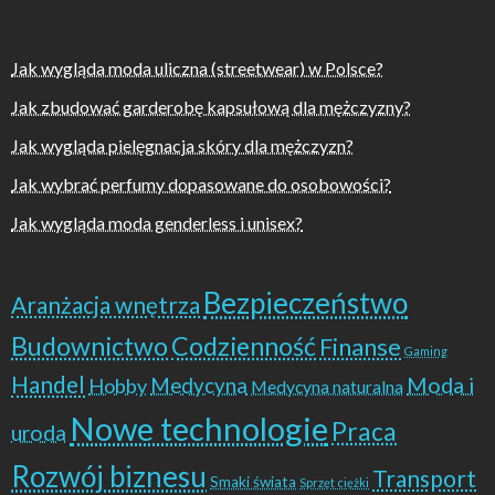
Jak wygląda moda uliczna (streetwear) w Polsce?
Jak zbudować garderobę kapsułową dla mężczyzny?
Jak wygląda pielęgnacja skóry dla mężczyzn?
Jak wybrać perfumy dopasowane do osobowości?
Jak wygląda moda genderless i unisex?
Bezpieczeństwo
Aranżacja wnętrza
Budownictwo
Codzienność
Finanse
Gaming
Handel
Moda i
Hobby
Medycyna
Medycyna naturalna
Nowe technologie
Praca
uroda
Rozwój biznesu
Transport
Smaki świata
Sprzęt ciężki