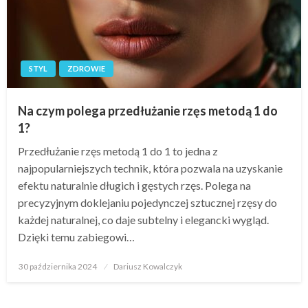
STYL
ZDROWIE
Na czym polega przedłużanie rzęs metodą 1 do
1?
Przedłużanie rzęs metodą 1 do 1 to jedna z
najpopularniejszych technik, która pozwala na uzyskanie
efektu naturalnie długich i gęstych rzęs. Polega na
precyzyjnym doklejaniu pojedynczej sztucznej rzęsy do
każdej naturalnej, co daje subtelny i elegancki wygląd.
Dzięki temu zabiegowi…
Opublikowane
30 października 2024
Dariusz Kowalczyk
w