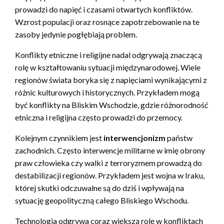
prowadzi do napięć i czasami otwartych konfliktów.
Wzrost populacji oraz rosnące zapotrzebowanie na te
zasoby jedynie pogłębiają problem.
Konflikty etniczne i religijne nadal odgrywają znaczącą
rolę w kształtowaniu sytuacji międzynarodowej. Wiele
regionów świata boryka się z napięciami wynikającymi z
różnic kulturowych i historycznych. Przykładem mogą
być konflikty na Bliskim Wschodzie, gdzie różnorodność
etniczna i religijna często prowadzi do przemocy.
Kolejnym czynnikiem jest
interwencjonizm
państw
zachodnich. Często interwencje militarne w imię obrony
praw człowieka czy walki z terroryzmem prowadzą do
destabilizacji regionów. Przykładem jest wojna w Iraku,
której skutki odczuwalne są do dziś i wpływają na
sytuację geopolityczną całego Bliskiego Wschodu.
Technologia odgrywa coraz większą rolę w konfliktach