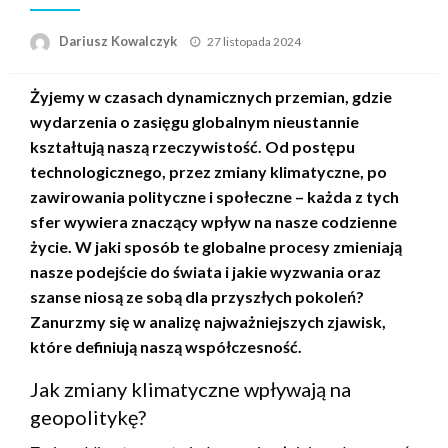
Opublikowane
Dariusz Kowalczyk
27 listopada 2024
w
Żyjemy w czasach dynamicznych przemian, gdzie
wydarzenia o zasięgu globalnym nieustannie
kształtują naszą rzeczywistość. Od postępu
technologicznego, przez zmiany klimatyczne, po
zawirowania polityczne i społeczne – każda z tych
sfer wywiera znaczący wpływ na nasze codzienne
życie. W jaki sposób te globalne procesy zmieniają
nasze podejście do świata i jakie wyzwania oraz
szanse niosą ze sobą dla przyszłych pokoleń?
Zanurzmy się w analizę najważniejszych zjawisk,
które definiują naszą współczesność.
Jak zmiany klimatyczne wpływają na
geopolitykę?