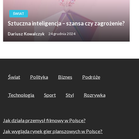
ŚWIAT
Sztuczna inteligencja – szansa czy zagrożenie?
Dariusz Kowalczyk
24 grudnia 2024
Świat
Polityka
Biznes
Podróże
Technologia
Sport
Styl
Rozrywka
Jak działa przemysł filmowy w Polsce?
Jak wygląda rynek gier planszowych w Polsce?