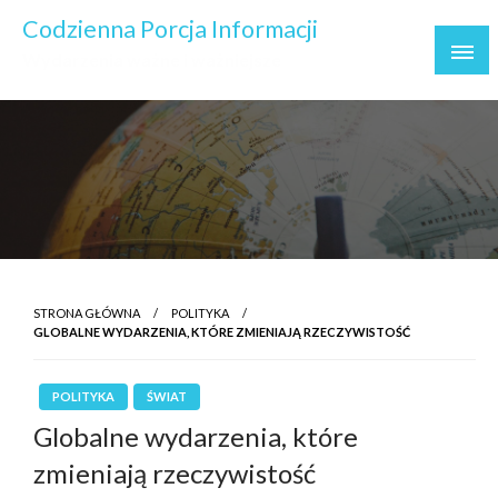
Skip
Codzienna Porcja Informacji
to
Wydarzenia ważne i ważniejsze
content
STRONA GŁÓWNA
POLITYKA
GLOBALNE WYDARZENIA, KTÓRE ZMIENIAJĄ RZECZYWISTOŚĆ
POLITYKA
ŚWIAT
Globalne wydarzenia, które
zmieniają rzeczywistość