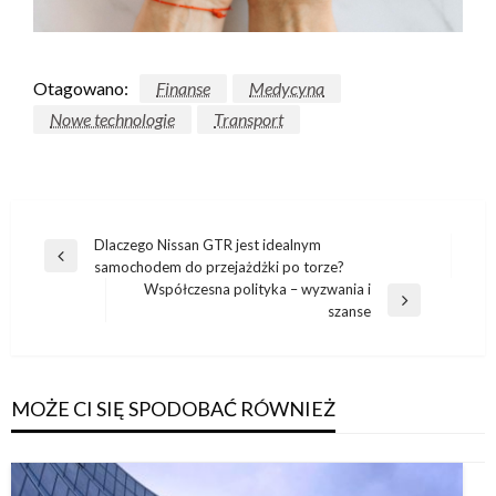
Otagowano:
Finanse
Medycyna
Nowe technologie
Transport
Nawigacja
Dlaczego Nissan GTR jest idealnym
Poprzedni
samochodem do przejażdżki po torze?
wpisu
wpis
Współczesna polityka – wyzwania i
Następny
szanse
wpis
MOŻE CI SIĘ SPODOBAĆ RÓWNIEŻ