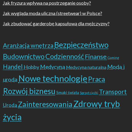
Jak fryzura wpływa na postrzeganie osoby?
Jak wygląda moda uliczna (streetwear) w Polsce?
Jak zbudować garderobę kapsułową dla mężczyzny?
Bezpieczeństwo
Aranżacja wnętrza
Budownictwo
Codzienność
Finanse
Gaming
Handel
Moda i
Hobby
Medycyna
Medycyna naturalna
Nowe technologie
Praca
uroda
Rozwój biznesu
Transport
Smaki świata
Sprzęt ciężki
Zdrowy tryb
Zainteresowania
Uroda
życia