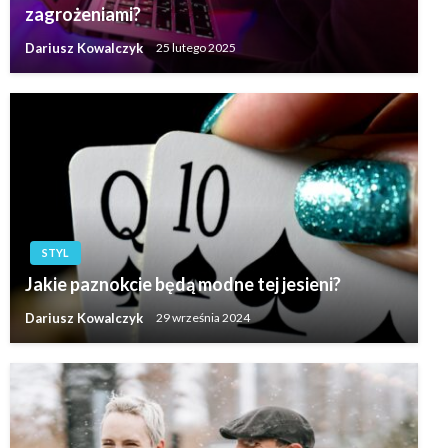
zagrożeniami?
Dariusz Kowalczyk
25 lutego 2025
STYL
Jakie paznokcie będą modne tej jesieni?
Dariusz Kowalczyk
29 września 2024