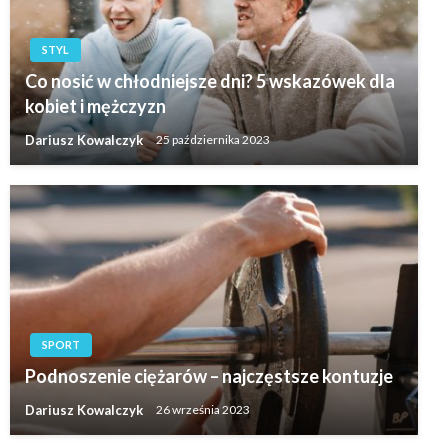
STYL
Co nosić w chłodniejsze dni? 5 wskazówek dla
kobiet i mężczyzn
Dariusz Kowalczyk
25 października 2023
SPORT
Podnoszenie ciężarów – najczęstsze kontuzje
Dariusz Kowalczyk
26 września 2023