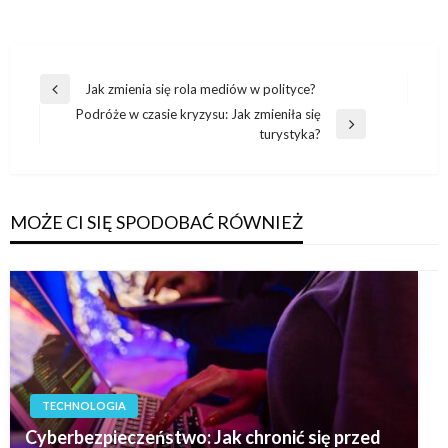
Nawigacja
Jak zmienia się rola mediów w polityce?
Poprzedni
wpisu
Podróże w czasie kryzysu: Jak zmieniła się
wpis
Następny
turystyka?
wpis
MOŻE CI SIĘ SPODOBAĆ RÓWNIEŻ
TECHNOLOGIA
Cyberbezpieczeństwo: Jak chronić się przed