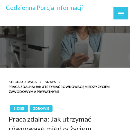
Skip
Codzienna Porcja Informacji
to
Wydarzenia ważne i ważniejsze
content
STRONA GŁÓWNA
BIZNES
PRACA ZDALNA: JAK UTRZYMAĆ RÓWNOWAGĘ MIĘDZY ŻYCIEM
ZAWODOWYM A PRYWATNYM?
BIZNES
ZDROWIE
Praca zdalna: Jak utrzymać
równowagę między życiem