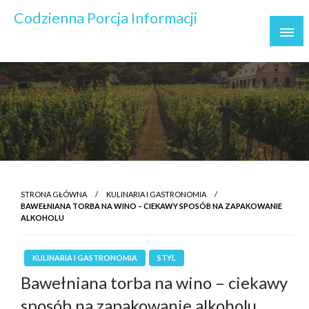
Skip
Codzienna Porcja Informacji
to
Wydarzenia ważne i ważniejsze
content
STRONA GŁÓWNA
KULINARIA I GASTRONOMIA
BAWEŁNIANA TORBA NA WINO – CIEKAWY SPOSÓB NA ZAPAKOWANIE
ALKOHOLU
KULINARIA I GASTRONOMIA
STYL
Bawełniana torba na wino – ciekawy
sposób na zapakowanie alkoholu