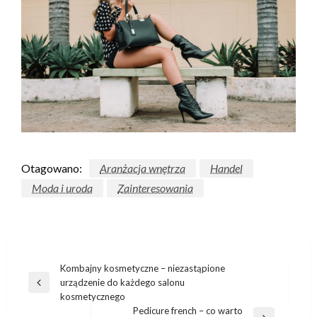
Otagowano:
Aranżacja wnętrza
Handel
Moda i uroda
Zainteresowania
Nawigacja
Kombajny kosmetyczne – niezastąpione
urządzenie do każdego salonu
wpisu
Poprzedni
kosmetycznego
wpis
Pedicure french – co warto