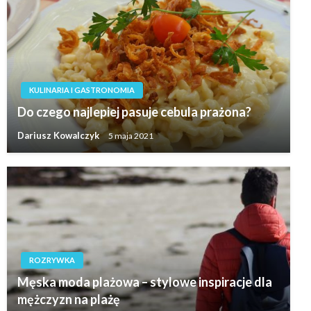
KULINARIA I GASTRONOMIA
Do czego najlepiej pasuje cebula prażona?
Dariusz Kowalczyk
5 maja 2021
ROZRYWKA
Męska moda plażowa – stylowe inspiracje dla
mężczyzn na plażę