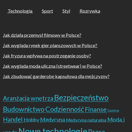
Technologia
Sport
Styl
Rozrywka
Jak działa przemysł filmowy w Polsce?
Jak wygląda rynek gier planszowych w Polsce?
Jak fryzura wpływa na postrzeganie osoby?
Jak wygląda moda uliczna (streetwear) w Polsce?
Jak zbudować garderobę kapsułową dla mężczyzny?
Bezpieczeństwo
Aranżacja wnętrza
Budownictwo
Codzienność
Finanse
Gaming
Handel
Moda i
Hobby
Medycyna
Medycyna naturalna
Nowe technologie
Praca