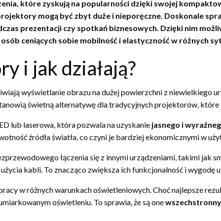
nia, które zyskują na popularności dzięki swojej kompaktowe
 projektory mogą być zbyt duże i nieporęczne. Doskonale s
dczas prezentacji czy spotkań biznesowych. Dzięki nim możl
 osób ceniących sobie mobilność i elastyczność w różnych sy
y i jak działają?
wiają wyświetlanie obrazu na dużej powierzchni z niewielkiego ur
tanowią świetną alternatywę dla tradycyjnych projektorów, które 
LED lub laserowa, która pozwala na uzyskanie
jasnego i wyraźne
ywotność źródła światła, co czyni je bardziej ekonomicznymi w uż
zprzewodowego łączenia się z innymi urządzeniami, takimi jak sm
użycia kabli. To znacząco zwiększa ich funkcjonalność i wygodę 
 pracy w różnych warunkach oświetleniowych. Choć najlepsze rezu
umiarkowanym oświetleniu. To sprawia, że są one
wszechstronny