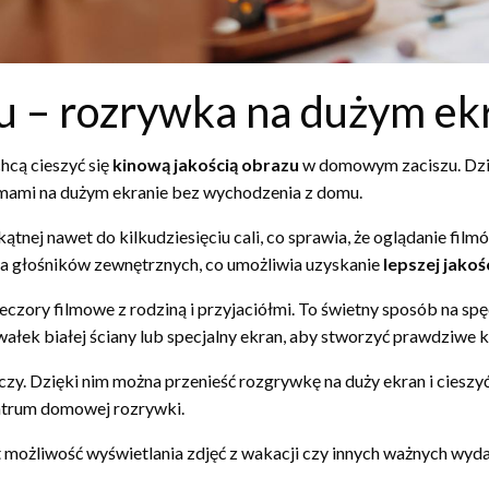
u – rozrywka na dużym ek
chcą cieszyć się
kinową jakością obrazu
w domowym zaciszu. Dzię
filmami na dużym ekranie bez wychodzenia z domu.
nej nawet do kilkudziesięciu cali, co sprawia, że oglądanie filmów
a głośników zewnętrznych, co umożliwia uzyskanie
lepszej jakoś
zory filmowe z rodziną i przyjaciółmi. To świetny sposób na spę
ałek białej ściany lub specjalny ekran, aby stworzyć prawdziwe 
czy. Dzięki nim można przenieść rozgrywkę na duży ekran i cieszyć
centrum domowej rozrywki.
możliwość wyświetlania zdjęć z wakacji czy innych ważnych wyd