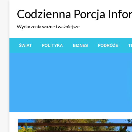
Skip
Codzienna Porcja Info
to
content
Wydarzenia ważne i ważniejsze
ŚWIAT
POLITYKA
BIZNES
PODRÓŻE
T