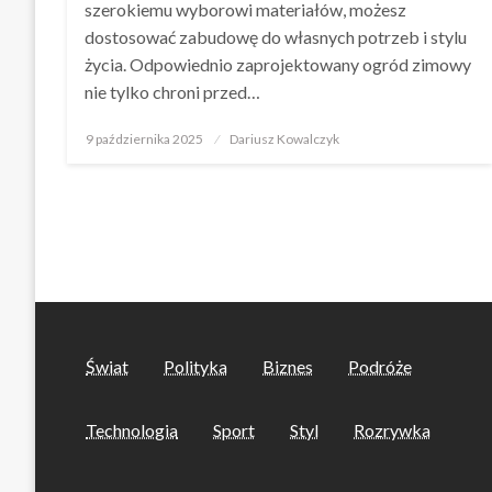
szerokiemu wyborowi materiałów, możesz
dostosować zabudowę do własnych potrzeb i stylu
życia. Odpowiednio zaprojektowany ogród zimowy
nie tylko chroni przed…
Opublikowane
9 października 2025
Dariusz Kowalczyk
w
Świat
Polityka
Biznes
Podróże
Technologia
Sport
Styl
Rozrywka