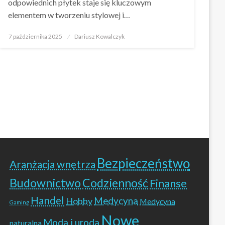
odpowiednich płytek staje się kluczowym
elementem w tworzeniu stylowej i…
Opublikowane
7 października 2025
Dariusz Kowalczyk
w
Bezpieczeństwo
Aranżacja wnętrza
Budownictwo
Codzienność
Finanse
Handel
Hobby
Medycyna
Medycyna
Gaming
Nowe
Moda i uroda
naturalna