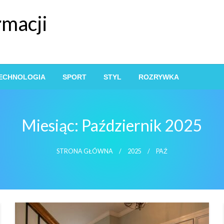
rmacji
ECHNOLOGIA
SPORT
STYL
ROZRYWKA
Miesiąc:
Październik 2025
STRONA GŁÓWNA
2025
PAŹ