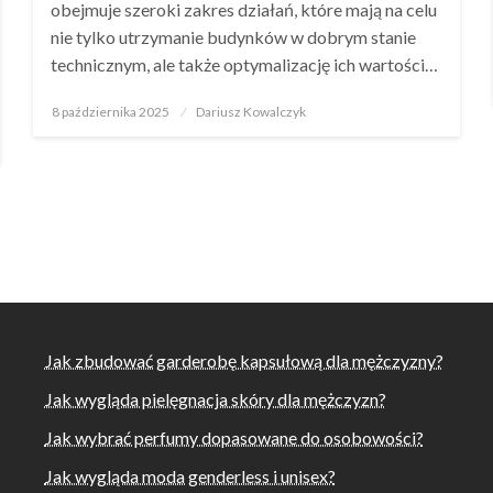
obejmuje szeroki zakres działań, które mają na celu
nie tylko utrzymanie budynków w dobrym stanie
technicznym, ale także optymalizację ich wartości…
Opublikowane
8 października 2025
Dariusz Kowalczyk
w
Jak zbudować garderobę kapsułową dla mężczyzny?
Jak wygląda pielęgnacja skóry dla mężczyzn?
Jak wybrać perfumy dopasowane do osobowości?
Jak wygląda moda genderless i unisex?