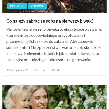
PODRÓŻE
ZDROWIE
Co należy zabrać ze sobą na pierwszy biwak?
Planowanie pierwszego biwaku to ekscytujące wyzwanie,
które wymaga odpowiedniego przygotowania i
przemyślanej listy rzeczy do zabrania. Aby zapewnić
sobie komfort i bezpieczeństwo, warto skupić się na kilku
kluczowych elementach, takich jak namiot, śpiwór, mata
izolacyjna oraz niezbędne akcesoria do gotowania…
Opublikowane
19 listopada 2025
Dariusz Kowalczyk
w