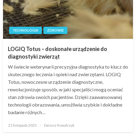
TECHNOLOGIA
ZDROWIE
LOGIQ Totus – doskonałe urządzenie do
diagnostyki zwierząt
W świecie weterynarii precyzyjna diagnostyka to klucz do
skutecznego leczenia i opieki nad zwierzętami. LOGIQ
Totus, nowoczesne urządzenie diagnostyczne,
rewolucjonizuje sposób, w jaki specjaliści mogą oceniać
stan zdrowia swoich pacjentów. Dzięki zaawansowanej
technologii obrazowania, umożliwia szybkie i dokładne
badanie różnych…
Opublikowane
21 listopada 2025
Dariusz Kowalczyk
w