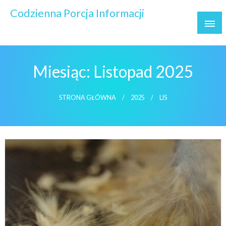
Skip
Codzienna Porcja Informacji
to
Wydarzenia ważne i ważniejsze
content
Miesiąc:
Listopad 2025
STRONA GŁÓWNA
2025
LIS