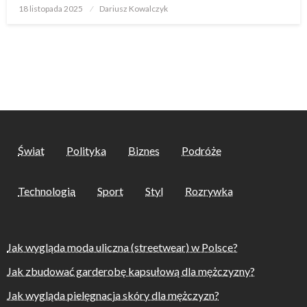
Opublikowane
18 listopada 2025
Dariusz Kowalczyk
w
Świat
Polityka
Biznes
Podróże
Technologia
Sport
Styl
Rozrywka
Jak wygląda moda uliczna (streetwear) w Polsce?
Jak zbudować garderobę kapsułową dla mężczyzny?
Jak wygląda pielęgnacja skóry dla mężczyzn?