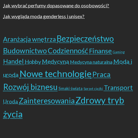
Jak wybrać perfumy dopasowane do osobowości?
Jak wygląda moda genderless i unisex?
Bezpieczeństwo
Aranżacja wnętrza
Budownictwo
Codzienność
Finanse
Gaming
Handel
Moda i
Hobby
Medycyna
Medycyna naturalna
Nowe technologie
Praca
uroda
Rozwój biznesu
Transport
Smaki świata
Sprzęt ciężki
Zdrowy tryb
Zainteresowania
Uroda
życia