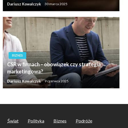
Dariusz Kowalczyk
30 marca 2025
BIZNES
CSR w firmach – obowiązek czy strategia
marketingowa?
Dariusz Kowalczyk
9 czerwca 2025
Świat
Polityka
Biznes
Podróże