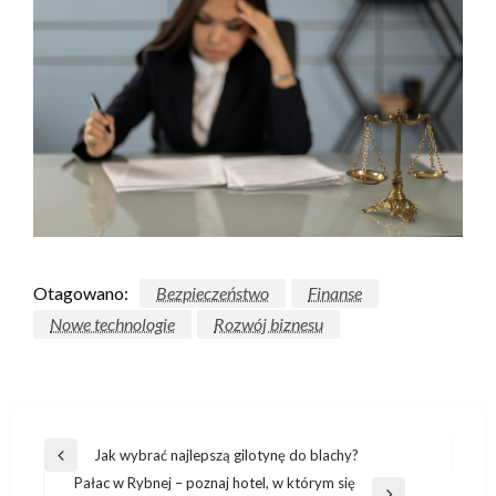
Otagowano:
Bezpieczeństwo
Finanse
Nowe technologie
Rozwój biznesu
Nawigacja
Jak wybrać najlepszą gilotynę do blachy?
Poprzedni
wpisu
Pałac w Rybnej – poznaj hotel, w którym się
wpis