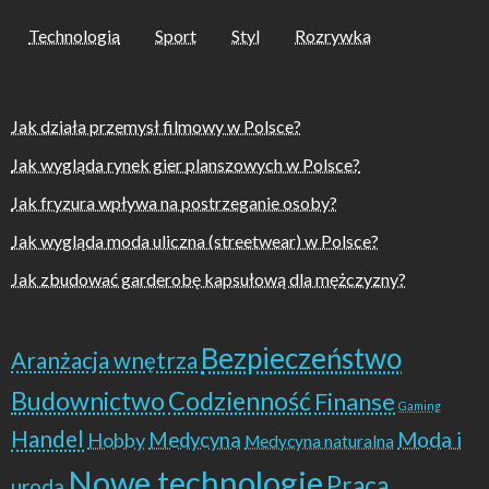
Technologia
Sport
Styl
Rozrywka
Jak działa przemysł filmowy w Polsce?
Jak wygląda rynek gier planszowych w Polsce?
Jak fryzura wpływa na postrzeganie osoby?
Jak wygląda moda uliczna (streetwear) w Polsce?
Jak zbudować garderobę kapsułową dla mężczyzny?
Bezpieczeństwo
Aranżacja wnętrza
Budownictwo
Codzienność
Finanse
Gaming
Handel
Moda i
Hobby
Medycyna
Medycyna naturalna
Nowe technologie
Praca
uroda