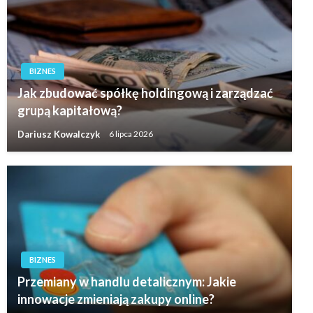
BIZNES
Jak zbudować spółkę holdingową i zarządzać
grupą kapitałową?
Dariusz Kowalczyk
6 lipca 2026
BIZNES
Przemiany w handlu detalicznym: Jakie
innowacje zmieniają zakupy online?