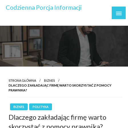
Skip
Codzienna Porcja Informacji
to
Wydarzenia ważne i ważniejsze
content
STRONA GŁÓWNA
BIZNES
DLACZEGO ZAKŁADAJĄC FIRMĘ WARTO SKORZYSTAĆ Z POMOCY
PRAWNIKA?
BIZNES
POLITYKA
Dlaczego zakładając firmę warto
skorzystać z pomocy prawnika?