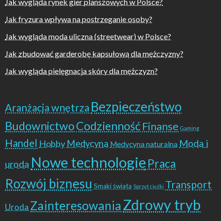
Jak wygląda rynek gier planszowych w Polsce?
Jak fryzura wpływa na postrzeganie osoby?
Jak wygląda moda uliczna (streetwear) w Polsce?
Jak zbudować garderobę kapsułową dla mężczyzny?
Jak wygląda pielęgnacja skóry dla mężczyzn?
Bezpieczeństwo
Aranżacja wnętrza
Budownictwo
Codzienność
Finanse
Gaming
Handel
Moda i
Hobby
Medycyna
Medycyna naturalna
Nowe technologie
Praca
uroda
Rozwój biznesu
Transport
Smaki świata
Sprzęt ciężki
Zdrowy tryb
Zainteresowania
Uroda