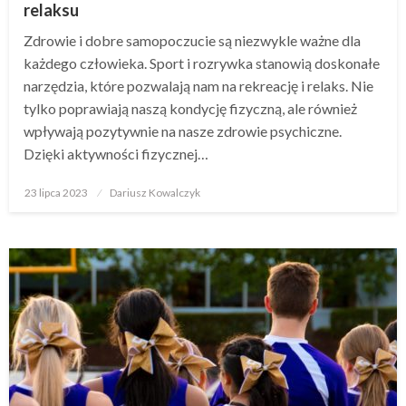
relaksu
Zdrowie i dobre samopoczucie są niezwykle ważne dla
każdego człowieka. Sport i rozrywka stanowią doskonałe
narzędzia, które pozwalają nam na rekreację i relaks. Nie
tylko poprawiają naszą kondycję fizyczną, ale również
wpływają pozytywnie na nasze zdrowie psychiczne.
Dzięki aktywności fizycznej…
Opublikowane
23 lipca 2023
Dariusz Kowalczyk
w