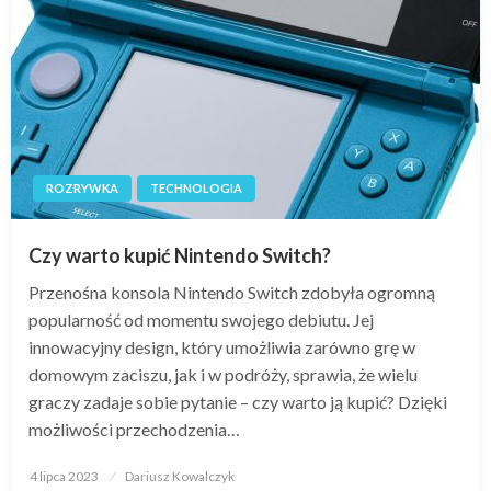
ROZRYWKA
TECHNOLOGIA
Czy warto kupić Nintendo Switch?
Przenośna konsola Nintendo Switch zdobyła ogromną
popularność od momentu swojego debiutu. Jej
innowacyjny design, który umożliwia zarówno grę w
domowym zaciszu, jak i w podróży, sprawia, że wielu
graczy zadaje sobie pytanie – czy warto ją kupić? Dzięki
możliwości przechodzenia…
Opublikowane
4 lipca 2023
Dariusz Kowalczyk
w