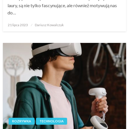
laury, są nie tylko fascynujące, ale również motywują nas
do…
Opublikowane
21 lipca 2023
Dariusz Kowalczyk
w
ROZRYWKA
TECHNOLOGIA