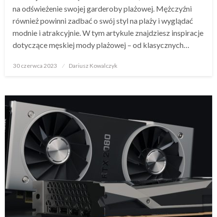
na odświeżenie swojej garderoby plażowej. Mężczyźni
również powinni zadbać o swój styl na plaży i wyglądać
modnie i atrakcyjnie. W tym artykule znajdziesz inspiracje
dotyczące męskiej mody plażowej – od klasycznych…
Opublikowane
30 czerwca 2023
Dariusz Kowalczyk
w