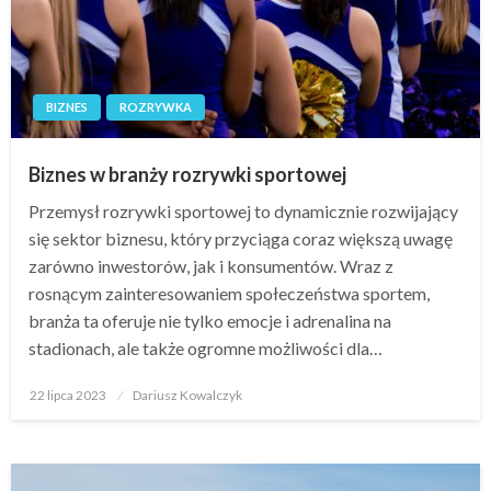
BIZNES
ROZRYWKA
Biznes w branży rozrywki sportowej
Przemysł rozrywki sportowej to dynamicznie rozwijający
się sektor biznesu, który przyciąga coraz większą uwagę
zarówno inwestorów, jak i konsumentów. Wraz z
rosnącym zainteresowaniem społeczeństwa sportem,
branża ta oferuje nie tylko emocje i adrenalina na
stadionach, ale także ogromne możliwości dla…
Opublikowane
22 lipca 2023
Dariusz Kowalczyk
w