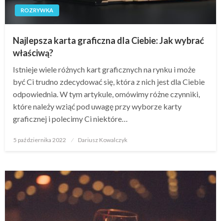
ROZRYWKA
Najlepsza karta graficzna dla Ciebie: Jak wybrać
właściwą?
Istnieje wiele różnych kart graficznych na rynku i może
być Ci trudno zdecydować się, która z nich jest dla Ciebie
odpowiednia. W tym artykule, omówimy różne czynniki,
które należy wziąć pod uwagę przy wyborze karty
graficznej i polecimy Ci niektóre…
Opublikowane
5 października 2022
Dariusz Kowalczyk
w