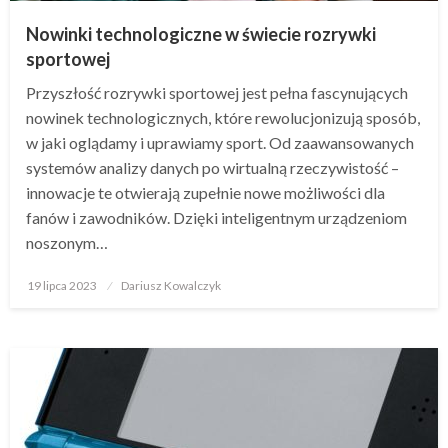
Nowinki technologiczne w świecie rozrywki
sportowej
Przyszłość rozrywki sportowej jest pełna fascynujących
nowinek technologicznych, które rewolucjonizują sposób,
w jaki oglądamy i uprawiamy sport. Od zaawansowanych
systemów analizy danych po wirtualną rzeczywistość –
innowacje te otwierają zupełnie nowe możliwości dla
fanów i zawodników. Dzięki inteligentnym urządzeniom
noszonym…
Opublikowane
19 lipca 2023
Dariusz Kowalczyk
w