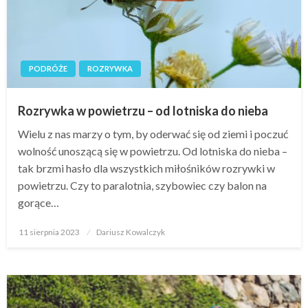
PODRÓŻE
ROZRYWKA
Rozrywka w powietrzu – od lotniska do nieba
Wielu z nas marzy o tym, by oderwać się od ziemi i poczuć
wolność unoszącą się w powietrzu. Od lotniska do nieba –
tak brzmi hasło dla wszystkich miłośników rozrywki w
powietrzu. Czy to paralotnia, szybowiec czy balon na
gorące…
Opublikowane
11 sierpnia 2023
Dariusz Kowalczyk
w