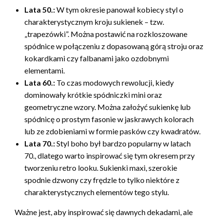
Lata 50.:
W tym okresie panował kobiecy styl o
charakterystycznym kroju sukienek – tzw.
„trapezówki”. Można postawić na rozkloszowane
spódnice w połączeniu z dopasowaną górą stroju oraz
kokardkami czy falbanami jako ozdobnymi
elementami.
Lata 60.:
To czas modowych rewolucji, kiedy
dominowały krótkie spódniczki mini oraz
geometryczne wzory. Można założyć sukienkę lub
spódnicę o prostym fasonie w jaskrawych kolorach
lub ze zdobieniami w formie pasków czy kwadratów.
Lata 70.:
Styl boho był bardzo popularny w latach
70., dlatego warto inspirować się tym okresem przy
tworzeniu retro looku. Sukienki maxi, szerokie
spodnie dzwony czy frędzle to tylko niektóre z
charakterystycznych elementów tego stylu.
Ważne jest, aby inspirować się dawnych dekadami, ale