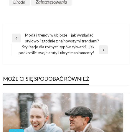
Uroda
Zainteresowania
Nawigacja
Moda i trendy w ubiorze – jak wyglądać
Poprzedni
stylowo i zgodnie z najnowszymi trendami?
wpisu
wpis
Stylizacje dla różnych typów sylwetki – jak
Następny
podkreślić swoje atuty i ukryć mankamenty?
wpis
MOŻE CI SIĘ SPODOBAĆ RÓWNIEŻ