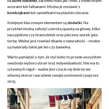
na
luźne sukienki
, zarówno maxi jak i mini, z kwiecistymi
wzorami lub falbanami. Można je zestawić z
kowbojkami
lub sandałkami na płaskim obcasie.
Kolejnym kluczowym elementem są
dodatki
. Na
przykład można założyć szeroką opaskę na głowę, kilka
naszyjników czy bransoletek oraz pleciony worek jako
torbę. Ważne jest również dbanie o naturalność – modne
są materiały takie jak len czy bawełna.
Warto pamiętać o tym, że styl boho to przede wszystkim
swoboda wyboru ubrań oraz indywidualność. Nie ma tu
sztywnych reguł – ważne jest czucie się dobrze we
własnej skórze i wyrażenie swojej osobowości poprzez
strój.