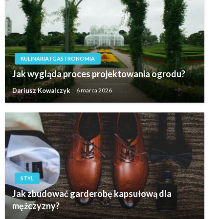
KULINARIA I GASTRONOMIA
Jak wygląda proces projektowania ogrodu?
Dariusz Kowalczyk
6 marca 2026
STYL
Jak zbudować garderobę kapsułową dla
mężczyzny?