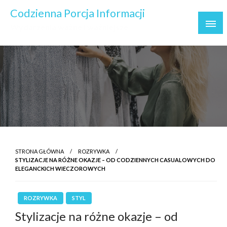
Skip
Codzienna Porcja Informacji
to
Wydarzenia ważne i ważniejsze
content
STRONA GŁÓWNA
ROZRYWKA
STYLIZACJE NA RÓŻNE OKAZJE – OD CODZIENNYCH CASUALOWYCH DO
ELEGANCKICH WIECZOROWYCH
ROZRYWKA
STYL
Stylizacje na różne okazje – od