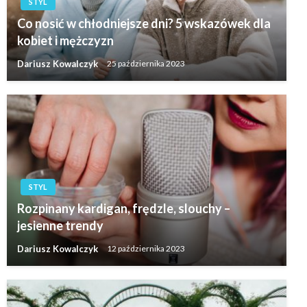
STYL
Co nosić w chłodniejsze dni? 5 wskazówek dla
kobiet i mężczyzn
Dariusz Kowalczyk
25 października 2023
STYL
Rozpinany kardigan, frędzle, slouchy –
jesienne trendy
Dariusz Kowalczyk
12 października 2023