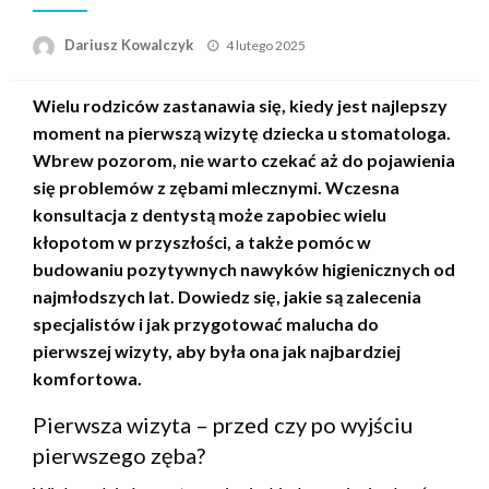
Opublikowane
Dariusz Kowalczyk
4 lutego 2025
w
Wielu rodziców zastanawia się, kiedy jest najlepszy
moment na pierwszą wizytę dziecka u stomatologa.
Wbrew pozorom, nie warto czekać aż do pojawienia
się problemów z zębami mlecznymi. Wczesna
konsultacja z dentystą może zapobiec wielu
kłopotom w przyszłości, a także pomóc w
budowaniu pozytywnych nawyków higienicznych od
najmłodszych lat. Dowiedz się, jakie są zalecenia
specjalistów i jak przygotować malucha do
pierwszej wizyty, aby była ona jak najbardziej
komfortowa.
Pierwsza wizyta – przed czy po wyjściu
pierwszego zęba?