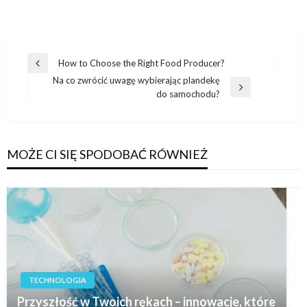
Nawigacja
How to Choose the Right Food Producer?
Poprzedni
wpisu
Na co zwrócić uwagę wybierając plandekę
wpis
Następny
do samochodu?
wpis
MOŻE CI SIĘ SPODOBAĆ RÓWNIEŻ
TECHNOLOGIA
Przyszłość w Twoich rękach – innowacje, które