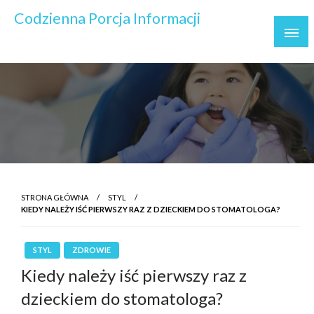
Skip
Codzienna Porcja Informacji
to
Wydarzenia ważne i ważniejsze
content
STRONA GŁÓWNA
STYL
KIEDY NALEŻY IŚĆ PIERWSZY RAZ Z DZIECKIEM DO STOMATOLOGA?
STYL
ZDROWIE
Kiedy należy iść pierwszy raz z
dzieckiem do stomatologa?