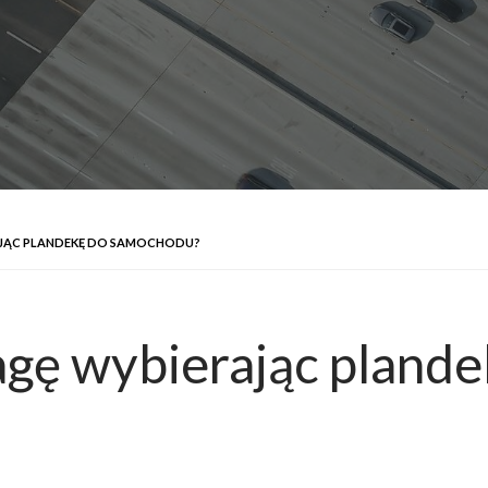
AJĄC PLANDEKĘ DO SAMOCHODU?
agę wybierając pland