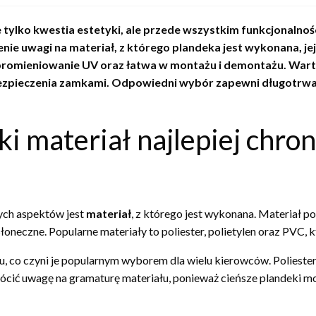
ylko kwestia estetyki, ale przede wszystkim funkcjonalnoś
ie uwagi na materiał, z którego plandeka jest wykonana, j
romieniowanie UV oraz łatwa w montażu i demontażu. War
abezpieczenia zamkami. Odpowiedni wybór zapewni długotrwa
aki materiał najlepiej chr
ych aspektów jest
materiał
, z którego jest wykonana. Materiał p
łoneczne. Popularne materiały to poliester, polietylen oraz PVC, 
ciu, co czyni je popularnym wyborem dla wielu kierowców. Polieste
ócić uwagę na gramaturę materiału, ponieważ cieńsze plandeki m