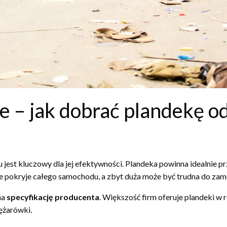
e – jak dobrać plandekę o
est kluczowy dla jej efektywności. Plandeka powinna idealnie p
e pokryje całego samochodu, a zbyt duża może być trudna do za
na
specyfikację producenta
. Większość firm oferuje plandeki 
ężarówki.