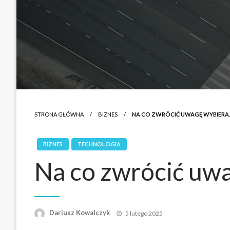
STRONA GŁÓWNA
BIZNES
NA CO ZWRÓCIĆ UWAGĘ WYBIER
BIZNES
TECHNOLOGIA
Na co zwrócić uw
Opublikowane
Dariusz Kowalczyk
5 lutego 2025
w