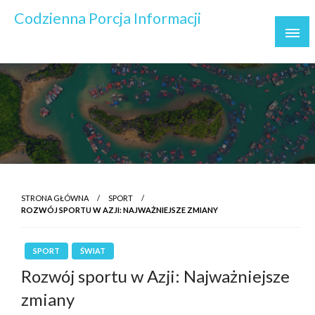
Skip
Codzienna Porcja Informacji
to
Wydarzenia ważne i ważniejsze
content
STRONA GŁÓWNA
SPORT
ROZWÓJ SPORTU W AZJI: NAJWAŻNIEJSZE ZMIANY
SPORT
ŚWIAT
Rozwój sportu w Azji: Najważniejsze
zmiany