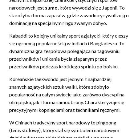
narodowych jest
sumo
, które wywodzi się z Japonii. To
starożytna forma zapasów, gdzie zawodnicy rywalizują o
dominację na specjalnym ringu zwanym dohyo.
Kabaddi to kolejny unikalny sport azjatycki, który cieszy
się ogromną popularnością w Indiach i Bangladeszu. To
dynamiczna gra zespołowa polegająca na tagowaniu
przeciwników i unikania bycia złapanym przez
przeciwników podczas krótkiego sprintu po boisku.
Koreańskie taekwondo jest jednym z najbardziej
znanych azjatyckich sztuk walki, które zdobyło
popularność na całym świecie jako zarówno dyscyplina
olimpijska, jak i forma samoobrony. Charakteryzuje się
precyzyjnymi kopnięciami oraz technikami ręcznymi.
W Chinach tradycyjny sport narodowy to pingpong
(tenis stołowy), który stał się symbolem narodowym
dzięki sukcesom chińskich zawodników na arenie