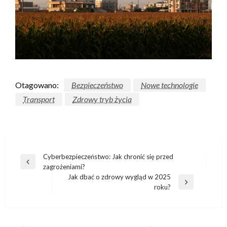
Otagowano:
Bezpieczeństwo
Nowe technologie
Transport
Zdrowy tryb życia
Nawigacja
Cyberbezpieczeństwo: Jak chronić się przed
Poprzedni
zagrożeniami?
wpisu
wpis
Jak dbać o zdrowy wygląd w 2025
Następny
roku?
wpis