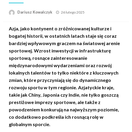
Opublikowane
Dariusz Kowalczyk
26 lutego 2025
w
Azja, jako kontynent o zróżnicowanej kulturze i
bogatej historii, w ostatnich latach staje się coraz
bardziej wpływowym graczem na światowej arenie
sportowej. Wzrost inwestycji w infrastrukturę
sportową, rosnące zainteresowanie
międzynarodowymi wydarzeniami oraz rozwój
lokalnych talentów to tylko niektóre z kluczowych
zmian, które przyczyniają się do dynamicznego
rozwoju sportu w tym regionie. Azjatyckie kraje,
takie jak Chiny, Japonia czy Indie, nie tylko goszczą
prestiżowe imprezy sportowe, ale także z
powodzeniem konkurują na najwyższym poziomie,
co dodatkowo podkreśla ich rosnącą rolę w
globalnym sporcie.