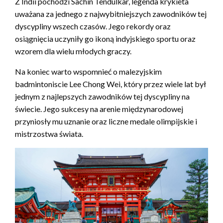
Z Indii pochodzi Sachin Tendulkar, legenda krykieta
uważana za jednego z najwybitniejszych zawodników tej
dyscypliny wszech czasów. Jego rekordy oraz
osiągnięcia uczyniły go ikoną indyjskiego sportu oraz
wzorem dla wielu młodych graczy.
Na koniec warto wspomnieć o malezyjskim
badmintoniscie Lee Chong Wei, który przez wiele lat był
jednym z najlepszych zawodników tej dyscypliny na
świecie. Jego sukcesy na arenie międzynarodowej
przyniosły mu uznanie oraz liczne medale olimpijskie i
mistrzostwa świata.