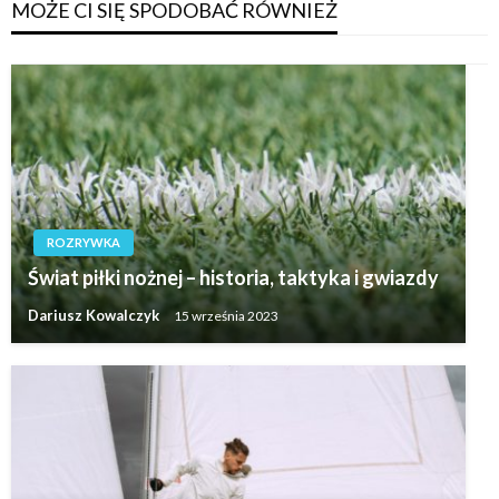
MOŻE CI SIĘ SPODOBAĆ RÓWNIEŻ
ROZRYWKA
Świat piłki nożnej – historia, taktyka i gwiazdy
Dariusz Kowalczyk
15 września 2023