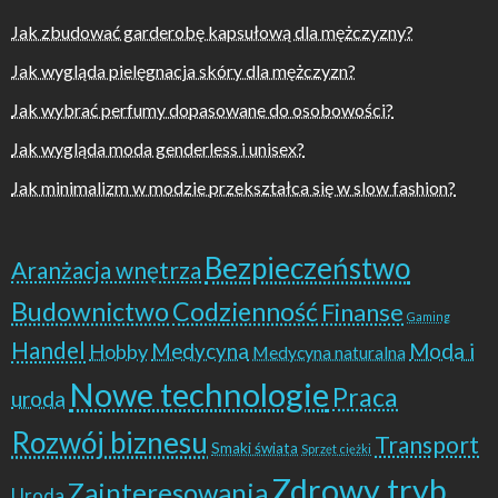
Jak zbudować garderobę kapsułową dla mężczyzny?
Jak wygląda pielęgnacja skóry dla mężczyzn?
Jak wybrać perfumy dopasowane do osobowości?
Jak wygląda moda genderless i unisex?
Jak minimalizm w modzie przekształca się w slow fashion?
Bezpieczeństwo
Aranżacja wnętrza
Budownictwo
Codzienność
Finanse
Gaming
Handel
Moda i
Hobby
Medycyna
Medycyna naturalna
Nowe technologie
Praca
uroda
Rozwój biznesu
Transport
Smaki świata
Sprzęt ciężki
Zdrowy tryb
Zainteresowania
Uroda