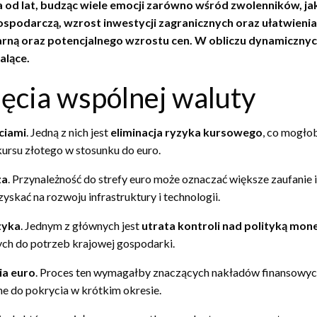
od lat, budząc wiele emocji zarówno wśród zwolenników, jak
gospodarczą, wzrost inwestycji zagranicznych oraz ułatwien
rną oraz potencjalnego wzrostu cen. W obliczu dynamicznych
alące.
jęcia wspólnej waluty
ciami
. Jedną z nich jest
eliminacja ryzyka kursowego
, co mogło
kursu złotego w stosunku do euro.
za
. Przynależność do strefy euro może oznaczać większe zaufanie
skać na rozwoju infrastruktury i technologii.
zyka
. Jednym z głównych jest
utrata kontroli nad polityką mon
ch do potrzeb krajowej gospodarki.
a euro
. Proces ten wymagałby znaczących nakładów finansowyc
e do pokrycia w krótkim okresie.