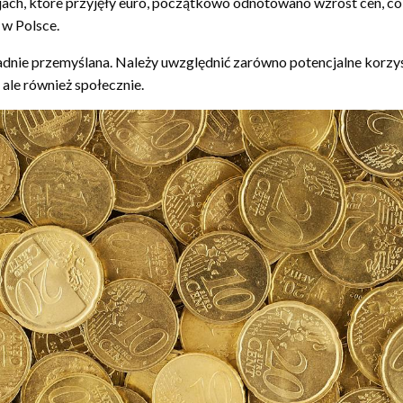
ajach, które przyjęły euro, początkowo odnotowano wzrost cen, c
 w Polsce.
dnie przemyślana. Należy uwzględnić zarówno potencjalne korzyśc
 ale również społecznie.