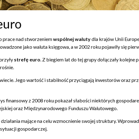
 euro
ęto prace nad stworzeniem
wspólnej waluty
dla krajów Unii Europe
owadzone jako waluta księgowa, a w 2002 roku pojawiły się pier
worzyły
strefę euro
. Z biegiem lat do tej grupy dołączały kolejne
rośnie.
świecie. Jego wartość i stabilność przyciągają inwestorów oraz pr
ys finansowy z 2008 roku pokazał słabości niektórych gospodarek
opejskiej oraz Międzynarodowego Funduszu Walutowego.
ła działania mające na celu wzmocnienie swojej struktury. Wprowa
 sytuacji gospodarczej.