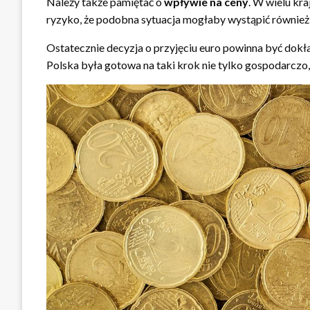
Należy także pamiętać o
wpływie na ceny
. W wielu kr
ryzyko, że podobna sytuacja mogłaby wystąpić również
Ostatecznie decyzja o przyjęciu euro powinna być dokła
Polska była gotowa na taki krok nie tylko gospodarczo,