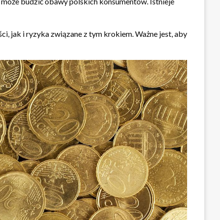
o może budzić obawy polskich konsumentów. Istnieje
i, jak i ryzyka związane z tym krokiem. Ważne jest, aby