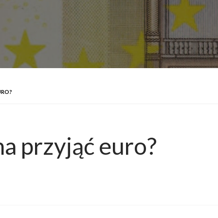
URO?
a przyjąć euro?