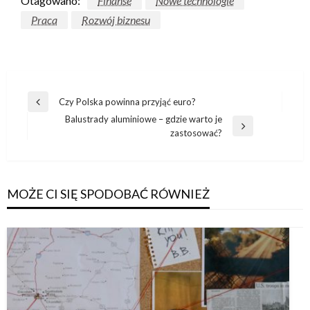
Otagowano:
Finanse
Nowe technologie
Praca
Rozwój biznesu
Nawigacja
Czy Polska powinna przyjąć euro?
Poprzedni
wpisu
Balustrady aluminiowe – gdzie warto je
wpis
Następny
zastosować?
wpis
MOŻE CI SIĘ SPODOBAĆ RÓWNIEŻ