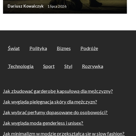
Dariusz Kowalczyk
1 lipca 2026
Świat
Polityka
Biznes
Podróże
Technologia
Sport
Styl
Rozrywka
Jak zbudować garderobę kapsułową dla mężczyzny?
Jak wygląda pielęgnacja skóry dla mężczyzn?
Jak wybrać perfumy dopasowane do osobowości?
Jak wygląda moda genderless i unisex?
Jak minimalizm w modzie przekształca się w slow fashion?