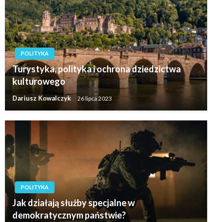
POLITYKA
Turystyka, polityka i ochrona dziedzictwa
kulturowego
Dariusz Kowalczyk
26 lipca 2023
POLITYKA
Jak działają służby specjalne w
demokratycznym państwie?