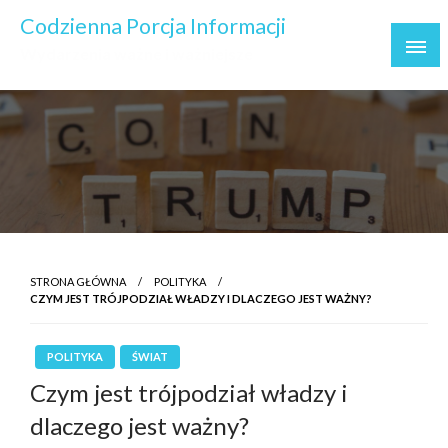
Skip
Codzienna Porcja Informacji
to
Wydarzenia ważne i ważniejsze
content
STRONA GŁÓWNA
POLITYKA
CZYM JEST TRÓJPODZIAŁ WŁADZY I DLACZEGO JEST WAŻNY?
POLITYKA
ŚWIAT
Czym jest trójpodział władzy i
dlaczego jest ważny?