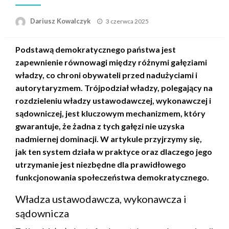
Opublikowane
Dariusz Kowalczyk
3 czerwca 2025
w
Podstawą demokratycznego państwa jest
zapewnienie równowagi między różnymi gałęziami
władzy, co chroni obywateli przed nadużyciami i
autorytaryzmem. Trójpodział władzy, polegający na
rozdzieleniu władzy ustawodawczej, wykonawczej i
sądowniczej, jest kluczowym mechanizmem, który
gwarantuje, że żadna z tych gałęzi nie uzyska
nadmiernej dominacji. W artykule przyjrzymy się,
jak ten system działa w praktyce oraz dlaczego jego
utrzymanie jest niezbędne dla prawidłowego
funkcjonowania społeczeństwa demokratycznego.
Władza ustawodawcza, wykonawcza i
sądownicza