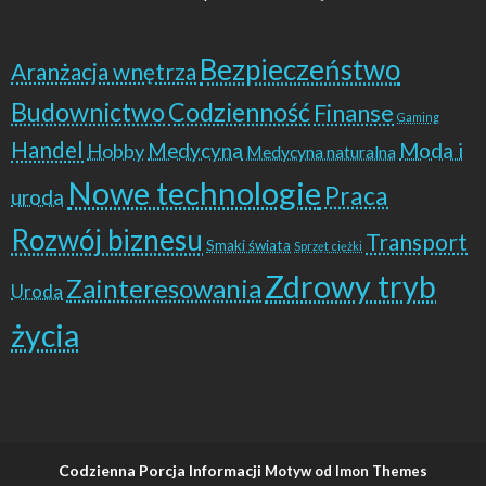
Bezpieczeństwo
Aranżacja wnętrza
Budownictwo
Codzienność
Finanse
Gaming
Handel
Moda i
Hobby
Medycyna
Medycyna naturalna
Nowe technologie
Praca
uroda
Rozwój biznesu
Transport
Smaki świata
Sprzęt ciężki
Zdrowy tryb
Zainteresowania
Uroda
życia
Codzienna Porcja Informacji
Motyw od Imon Themes