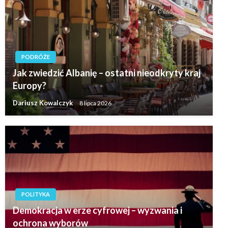
PODRÓŻE
Jak zwiedzić Albanię – ostatni nieodkryty kraj
Europy?
Dariusz Kowalczyk
8 lipca 2026
POLITYKA
Demokracja w erze cyfrowej – wyzwania i
ochrona wyborów