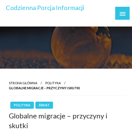
Skip
Codzienna Porcja Informacji
to
Wydarzenia ważne i ważniejsze
content
STRONA GŁÓWNA
POLITYKA
GLOBALNE MIGRACJE – PRZYCZYNY I SKUTKI
POLITYKA
ŚWIAT
Globalne migracje – przyczyny i
skutki