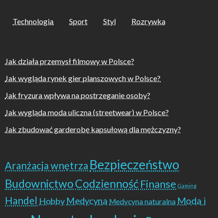
Technologia
Sport
Styl
Rozrywka
Jak działa przemysł filmowy w Polsce?
Jak wygląda rynek gier planszowych w Polsce?
Jak fryzura wpływa na postrzeganie osoby?
Jak wygląda moda uliczna (streetwear) w Polsce?
Jak zbudować garderobę kapsułową dla mężczyzny?
Bezpieczeństwo
Aranżacja wnętrza
Budownictwo
Codzienność
Finanse
Gaming
Handel
Moda i
Hobby
Medycyna
Medycyna naturalna