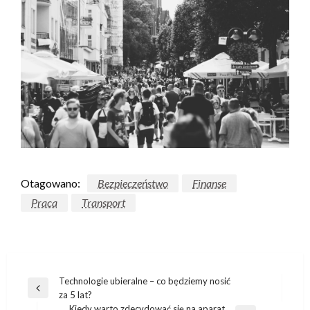
Otagowano:
Bezpieczeństwo
Finanse
Praca
Transport
Nawigacja
Technologie ubieralne – co będziemy nosić
Poprzedni
za 5 lat?
wpisu
wpis
Kiedy warto zdecydować się na aparat