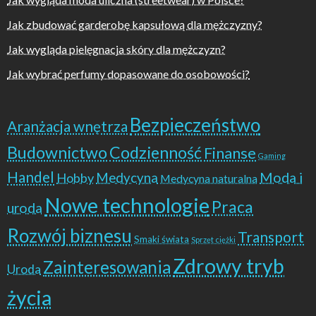
Jak zbudować garderobę kapsułową dla mężczyzny?
Jak wygląda pielęgnacja skóry dla mężczyzn?
Jak wybrać perfumy dopasowane do osobowości?
Bezpieczeństwo
Aranżacja wnętrza
Budownictwo
Codzienność
Finanse
Gaming
Handel
Moda i
Hobby
Medycyna
Medycyna naturalna
Nowe technologie
Praca
uroda
Rozwój biznesu
Transport
Smaki świata
Sprzęt ciężki
Zdrowy tryb
Zainteresowania
Uroda
życia