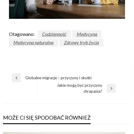
Otagowano:
Codzienność
Medycyna
Medycyna naturalna
Zdrowy tryb życia
Nawigacja
Globalne migracje – przyczyny i skutki
Poprzedni
wpisu
Jakie mogą być przyczyny
wpis
Następny
chrapania?
wpis
MOŻE CI SIĘ SPODOBAĆ RÓWNIEŻ