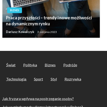
BIZNES
Praca przyszłości – trendy i nowe możliwości
na dynamicznym rynku
Dariusz Kowalczyk
3 sierpnia 2023
Świat
Polityka
Biznes
Podróże
Technologia
Sport
Styl
Rozrywka
Jak fryzura wpływa na postrzeganie osoby?
Jak wygląda moda uliczna (streetwear) w Polsce?