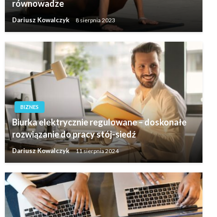
równowadze
Dariusz Kowalczyk
8 sierpnia 2023
BIZNES
Biurka elektrycznie regulowane – doskonałe
rozwiązanie do pracy stój-siedź
Dariusz Kowalczyk
11 sierpnia 2024