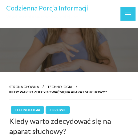
Skip
Codzienna Porcja Informacji
to
Wydarzenia ważne i ważniejsze
content
STRONA GŁÓWNA
TECHNOLOGIA
KIEDY WARTO ZDECYDOWAĆ SIĘ NA APARAT SŁUCHOWY?
TECHNOLOGIA
ZDROWIE
Kiedy warto zdecydować się na
aparat słuchowy?