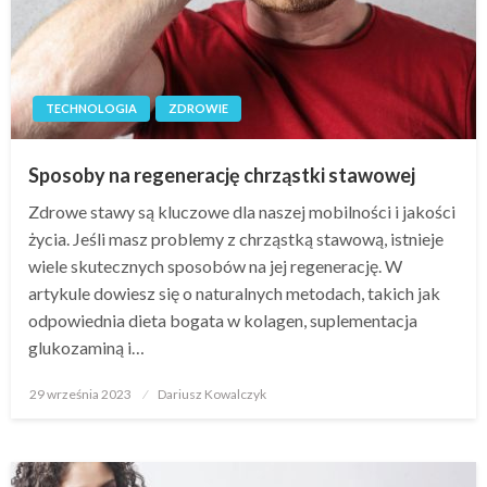
TECHNOLOGIA
ZDROWIE
Sposoby na regenerację chrząstki stawowej
Zdrowe stawy są kluczowe dla naszej mobilności i jakości
życia. Jeśli masz problemy z chrząstką stawową, istnieje
wiele skutecznych sposobów na jej regenerację. W
artykule dowiesz się o naturalnych metodach, takich jak
odpowiednia dieta bogata w kolagen, suplementacja
glukozaminą i…
Opublikowane
29 września 2023
Dariusz Kowalczyk
w