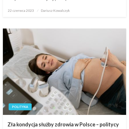
Opublikowane
22 czerwca 2023
Dariusz Kowalczyk
w
POLITYKA
Zła kondycja służby zdrowia w Polsce – politycy