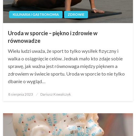
KULINARIA I GASTRONOMIA
ZDROWIE
Uroda w sporcie – piękno i zdrowie w
równowadze
Wielu ludzi uważa, że sport to tylko wysiłek fizyczny i
walka o osiągnięcie celów. Jednak mało kto zdaje sobie
sprawę, jak ważna jest równowaga między pięknem a
zdrowiem w świecie sportu. Uroda w sporcie to nie tylko
dbanie o wygląd…
Opublikowane
8 sierpnia 2023
Dariusz Kowalczyk
w