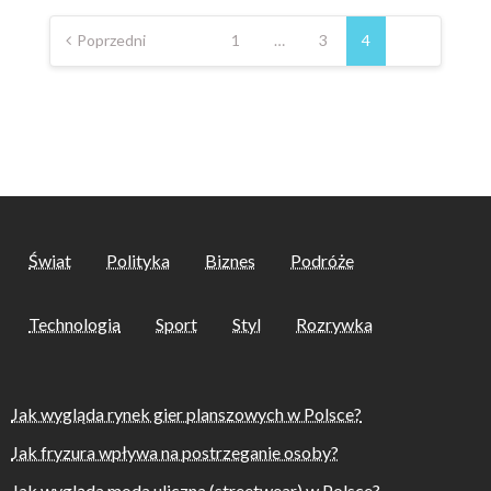
Nawigacja
po
Poprzedni
1
…
3
4
wpisach
Świat
Polityka
Biznes
Podróże
Technologia
Sport
Styl
Rozrywka
Jak wygląda rynek gier planszowych w Polsce?
Jak fryzura wpływa na postrzeganie osoby?
Jak wygląda moda uliczna (streetwear) w Polsce?