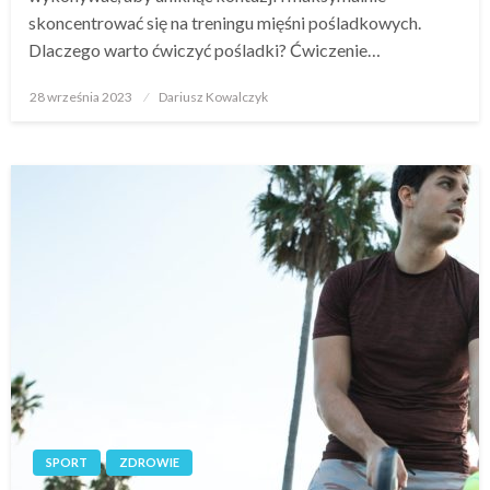
skoncentrować się na treningu mięśni pośladkowych.
Dlaczego warto ćwiczyć pośladki? Ćwiczenie…
Opublikowane
28 września 2023
Dariusz Kowalczyk
w
SPORT
ZDROWIE