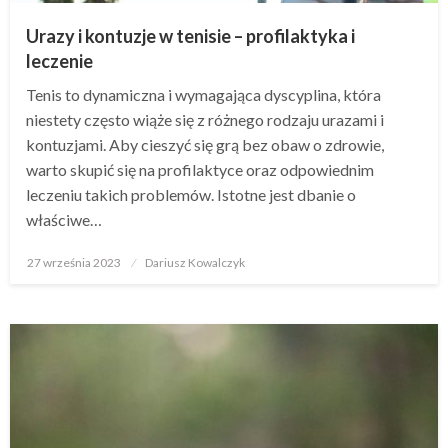
Urazy i kontuzje w tenisie – profilaktyka i
leczenie
Tenis to dynamiczna i wymagająca dyscyplina, która
niestety często wiąże się z różnego rodzaju urazami i
kontuzjami. Aby cieszyć się grą bez obaw o zdrowie,
warto skupić się na profilaktyce oraz odpowiednim
leczeniu takich problemów. Istotne jest dbanie o
właściwe…
Opublikowane
27 września 2023
Dariusz Kowalczyk
w