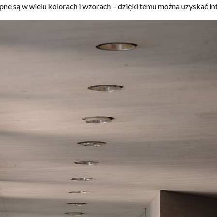
pne są w wielu kolorach i wzorach – dzięki temu można uzyskać in