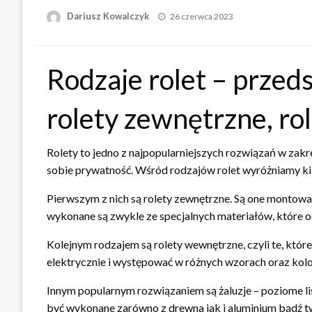
Opublikowane
Dariusz Kowalczyk
26 czerwca 2023
w
Rodzaje rolet – przeds
rolety zewnętrzne, ro
Rolety to jedno z najpopularniejszych rozwiązań w zak
sobie prywatność. Wśród rodzajów rolet wyróżniamy k
Pierwszym z nich są rolety zewnętrzne. Są one montowa
wykonane są zwykle ze specjalnych materiałów, które od
Kolejnym rodzajem są rolety wewnętrzne, czyli te, któ
elektrycznie i występować w różnych wzorach oraz kolo
Innym popularnym rozwiązaniem są żaluzje – poziome l
być wykonane zarówno z drewna jak i aluminium bądź 