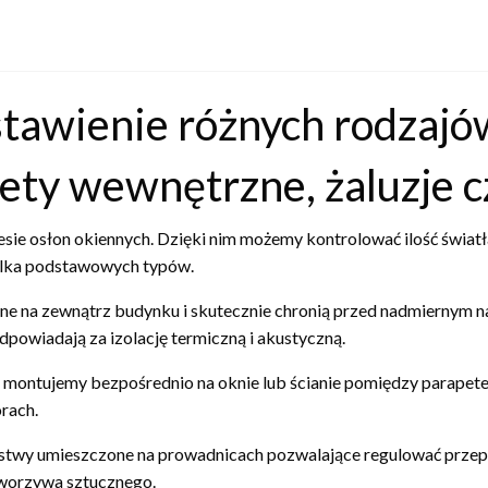
tawienie różnych rodzajów 
lety wewnętrzne, żaluzje c
resie osłon okiennych. Dzięki nim możemy kontrolować ilość świa
ilka podstawowych typów.
ne na zewnątrz budynku i skutecznie chronią przed nadmiernym n
powiadają za izolację termiczną i akustyczną.
re montujemy bezpośrednio na oknie lub ścianie pomiędzy parape
rach.
istwy umieszczone na prowadnicach pozwalające regulować przep
tworzywa sztucznego.