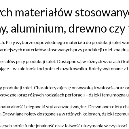
h materiałów stosowanyc
niny, aluminium, drewno cz
ch. Przy wyborze odpowiedniego materiału do produkcji rolet war
arniejszych materiałów stosowanych przy produkcji rolet znajdują
riałów przy produkcji rolet. Dostępne są w różnych wzorach i ko
jące – w zależności od potrzeb użytkownika. Rolety wykonane z tk
 produkcji rolet. Charakteryzuje się on wysoką trwałością oraz 
stycznej oraz różnych rodzajach perforacji – dzięki temu można u
aturalność i elegancki styl aranżacji wnętrz. Drewniane rolety ch
i. Drewniane rolety dostępne są w różnych kolorach, dzięki czem
iących sobie funkcjonalność oraz łatwość utrzymania w czystości