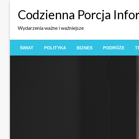
Skip
Codzienna Porcja Info
to
content
Wydarzenia ważne i ważniejsze
ŚWIAT
POLITYKA
BIZNES
PODRÓŻE
T